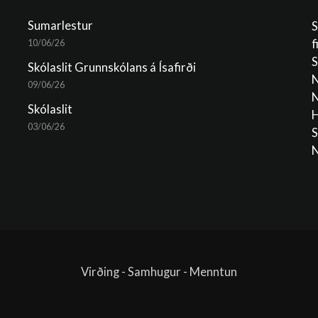
Sumarlestur
S
f
10/06/26
S
Skólaslit Grunnskólans á Ísafirði
N
09/06/26
N
Skólaslit
H
03/06/26
S
N
Virðing - Samhugur - Menntun