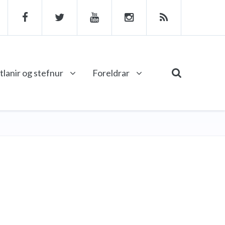
tlanir og stefnur
Foreldrar