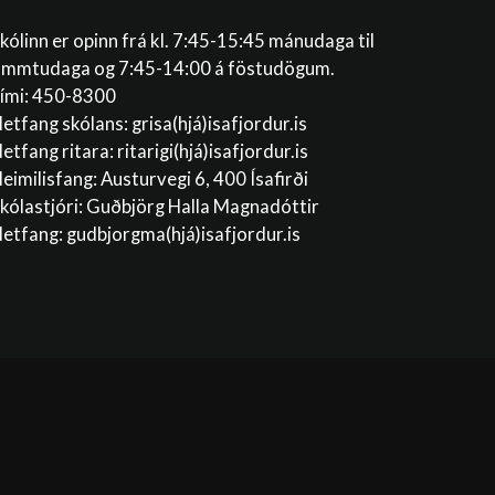
kólinn er opinn frá kl. 7:45-15:45 mánudaga til
immtudaga og 7:45-14:00 á föstudögum.
ími: 450-8300
etfang skólans:
grisa(hjá)isafjordur.is
etfang ritara:
ritarigi(hjá)isafjordur.is
eimilisfang: Austurvegi 6, 400 Ísafirði
kólastjóri: Guðbjörg Halla Magnadóttir
etfang:
gudbjorgma(hjá)isafjordur.is