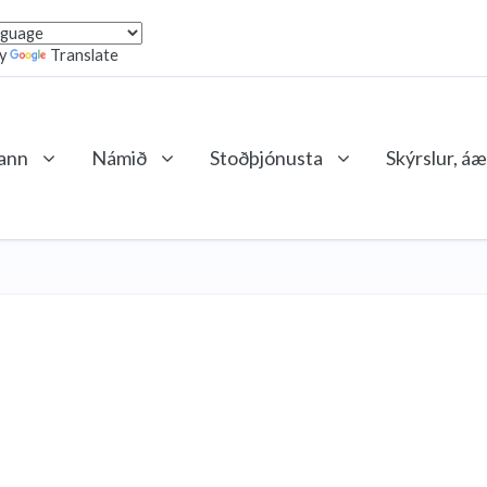
by
Translate
lann
Námið
Stoðþjónusta
Skýrslur, áæ