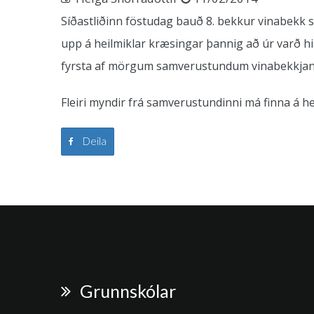
Síðastliðinn föstudag bauð 8. bekkur vinabekk sí
upp á heilmiklar kræsingar þannig að úr varð hin 
fyrsta af mörgum samverustundum vinabekkjan
Fleiri myndir frá samverustundinni má finna á 
Deila
Grunnskólar