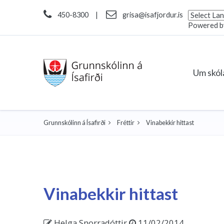
450-8300
|
grisa@isafjordur.is
Powered 
Um skó
Grunnskólinn á Ísafirði
Fréttir
Vinabekkir hittast
Vinabekkir hittast
Helga Snorradóttir
11/02/2014