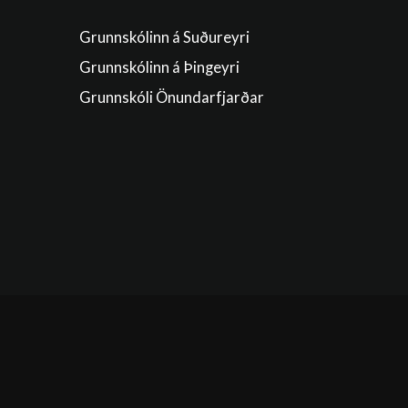
Grunnskólinn á Suðureyri
Grunnskólinn á Þingeyri
Grunnskóli Önundarfjarðar