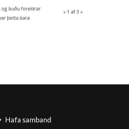
ð og buðu foreldrar
«
1
af 3
»
 var þetta bara
Hafa samband