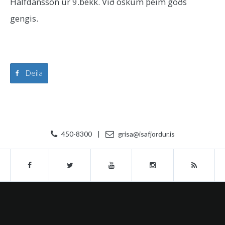
Hálfdánsson úr 9.bekk. Við óskum þeim góðs
gengis.
Deila
450-8300
|
grisa@isafjordur.is