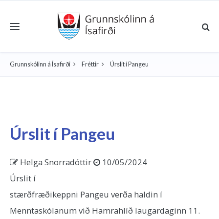
Toggle navigation
Grunnskólinn á Ísafirði
Fréttir
Úrslit í Pangeu
Úrslit í Pangeu
Helga Snorradóttir
10/05/2024
Úrslit í
stærðfræðikeppni Pangeu verða haldin í
Menntaskólanum við Hamrahlíð laugardaginn 11.