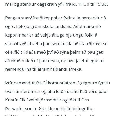
maí og stendur dagskráin yfir frá kl. 11:30 til 15:30.
Pangea stærðfræðikeppni er fyrir alla nemendur 8.
og 9. bekkja grunnskóla landsins. Aðalmarkmið
keppninnar er að vekja áhuga hjá ungu fólki á
stærðfræði, hvetja þau sem halda að stærðfræði sé
of erfið til dáða með því að sýna þeim að þau geti
afrekað mikið ef þau reyna, og hvetja efnilegustu
nemendurna til áframhaldandi afreka.
Þrír nemendur frá GÍ komust áfram í gegnum fyrstu
tvær umferðirnar og alla leið í úrslit. Það voru þau
Kristín Eik Sveinbjörnsdóttir og Jökull Örn
Þorvarðarson úr 8.bekk, og Hálfdán Ingólfur