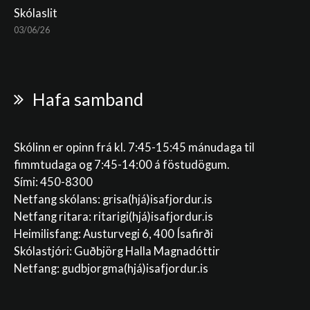
Skólaslit
03/06/26
Hafa samband
Skólinn er opinn frá kl. 7:45-15:45 mánudaga til
fimmtudaga og 7:45-14:00 á föstudögum.
Sími: 450-8300
Netfang skólans:
grisa(hjá)isafjordur.is
Netfang ritara:
ritarigi(hjá)isafjordur.is
Heimilisfang: Austurvegi 6, 400 Ísafirði
Skólastjóri: Guðbjörg Halla Magnadóttir
Netfang:
gudbjorgma(hjá)isafjordur.is