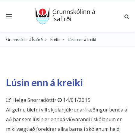
Toggle navigation
Grunnskólinn á Ísafirði
Fréttir
Lúsin enn á kreiki
Lúsin enn á kreiki
Helga Snorradóttir
14/01/2015
Af gefnu tilefni vill skjólahjúkrunarfræðingur benda á
að þar sem lúsin er ennþá viðvarandi í skólanum er
mikilvægt að foreldrar allra barna í skólanum haldi