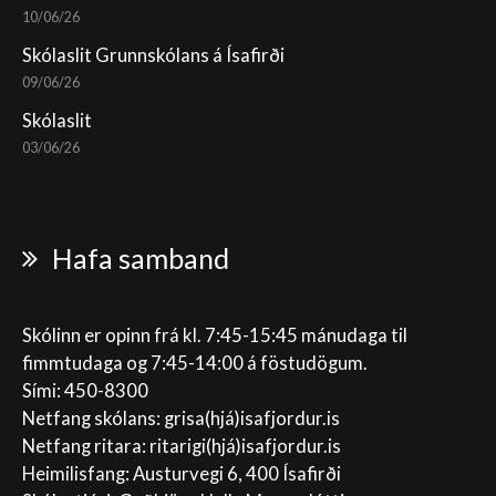
10/06/26
Skólaslit Grunnskólans á Ísafirði
09/06/26
Skólaslit
03/06/26
Hafa samband
Skólinn er opinn frá kl. 7:45-15:45 mánudaga til
fimmtudaga og 7:45-14:00 á föstudögum.
Sími: 450-8300
Netfang skólans:
grisa(hjá)isafjordur.is
Netfang ritara:
ritarigi(hjá)isafjordur.is
Heimilisfang: Austurvegi 6, 400 Ísafirði