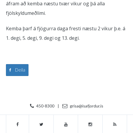
áfram að kemba næstu tvær vikur og þá alla
fjölskyldumeðlimi.
Kemba þarf á fjögurra daga fresti næstu 2 vikur þ.e. á
1. degi, 5. degi, 9. degi og 13. degi.
Deila
450-8300
|
grisa@isafjordur.is