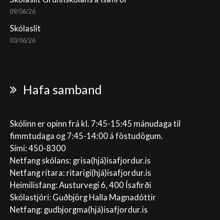
09/06/26
Skólaslit
03/06/26
Hafa samband
Skólinn er opinn frá kl. 7:45-15:45 mánudaga til
fimmtudaga og 7:45-14:00 á föstudögum.
Sími: 450-8300
Netfang skólans:
grisa(hjá)isafjordur.is
Netfang ritara:
ritarigi(hjá)isafjordur.is
Heimilisfang: Austurvegi 6, 400 Ísafirði
Skólastjóri: Guðbjörg Halla Magnadóttir
Netfang:
gudbjorgma(hjá)isafjordur.is