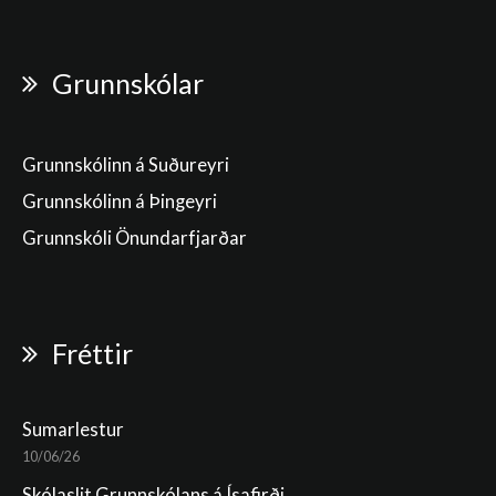
Grunnskólar
Grunnskólinn á Suðureyri
Grunnskólinn á Þingeyri
Grunnskóli Önundarfjarðar
Fréttir
Sumarlestur
10/06/26
Skólaslit Grunnskólans á Ísafirði