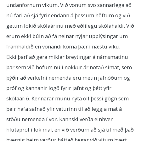
undanförnum vikum. Við vonum svo sannarlega að
nú fari að sjá fyrir endann á þessum höftum og við
getum lokið skólaárinu með eðlilegu skólahaldi. Við
erum ekki búin að fá neinar nýjar upplýsingar um
framhaldið en vonandi koma þær í næstu viku.
Ekki þarf að gera miklar breytingar á námsmatinu
þar sem við höfum nú í nokkur ár notað símat, sem
þýðir að verkefni nemenda eru metin jafnóðum og
próf og kannanir lögð fyrir jafnt og þétt yfir
skólaárið. Kennarar munu nýta öll þessi gögn sem
þeir hafa safnað yfir veturinn til að leggja mat á
stöðu nemenda í vor. Kannski verða einhver
hlutapróf í lok maí, en við verðum að sjá til með það
hvernig þeim verður háttað þegar við vitum hvert