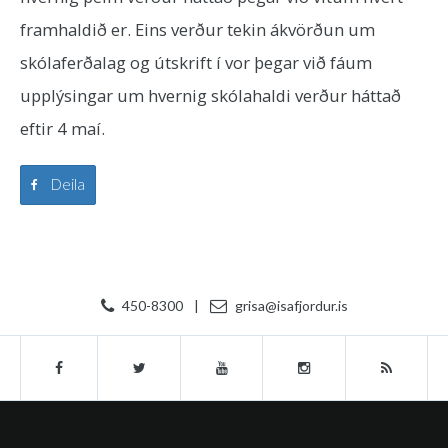
framhaldið er. Eins verður tekin ákvörðun um
skólaferðalag og útskrift í vor þegar við fáum
upplýsingar um hvernig skólahaldi verður háttað
eftir 4 maí.
Deila
450-8300
|
grisa@isafjordur.is