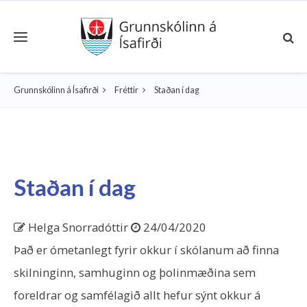
Toggle navigation
Grunnskólinn á Ísafirði
Fréttir
Staðan í dag
Staðan í dag
Helga Snorradóttir
24/04/2020
Það er ómetanlegt fyrir okkur í skólanum að finna
skilninginn, samhuginn og þolinmæðina sem
foreldrar og samfélagið allt hefur sýnt okkur á