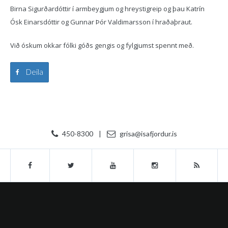
Birna Sigurðardóttir í armbeygjum og hreystigreip og þau Katrín
Ósk Einarsdóttir og Gunnar Þór Valdimarsson í hraðaþraut.
Við óskum okkar fólki góðs gengis og fylgjumst spennt með.
Deila
450-8300
|
grisa@isafjordur.is