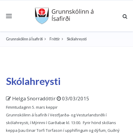
Toggle navigation
Grunnskólinn á Ísafirði
Fréttir
Skólahreysti
Skólahreysti
Helga Snorradóttir
03/03/2015
Fimmtudaginn 5. mars keppir
Grunnskólinn á Ísafirði í Vestfjarða- og Vesturlandsriðli í
skólahreysti, í Mýrinni í Garðabæ kl. 13:00. Fyrir hönd skólans
keppa þau Einar Torfi Torfason í upphífingum og dýfum, Guðný