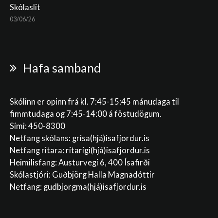
Skólaslit
03/06/26
Hafa samband
Skólinn er opinn frá kl. 7:45-15:45 mánudaga til
fimmtudaga og 7:45-14:00 á föstudögum.
Sími: 450-8300
Netfang skólans:
grisa(hjá)isafjordur.is
Netfang ritara:
ritarigi(hjá)isafjordur.is
Heimilisfang: Austurvegi 6, 400 Ísafirði
Skólastjóri: Guðbjörg Halla Magnadóttir
Netfang:
gudbjorgma(hjá)isafjordur.is