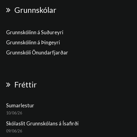
Grunnskólar
Grunnskólinn á Suðureyri
Grunnskólinn á Þingeyri
Grunnskóli Önundarfjarðar
Fréttir
Sumarlestur
10/06/26
Skólaslit Grunnskólans á Ísafirði
09/06/26