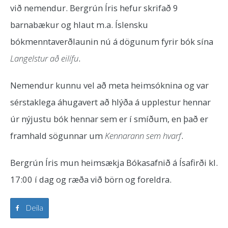
við nemendur. Bergrún Íris hefur skrifað 9
barnabækur og hlaut m.a. Íslensku
bókmenntaverðlaunin nú á dögunum fyrir bók sína
Langelstur að eilífu
.
Nemendur kunnu vel að meta heimsóknina og var
sérstaklega áhugavert að hlýða á upplestur hennar
úr nýjustu bók hennar sem er í smíðum, en það er
framhald sögunnar um
Kennarann sem hvarf
.
Bergrún Íris mun heimsækja Bókasafnið á Ísafirði kl.
17:00 í dag og ræða við börn og foreldra.
Deila