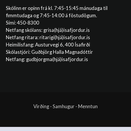
Skólinn er opinn frá kl. 7:45-15:45 mánudaga til
fimmtudaga og 7:45-14:00 á föstudögum.
Sími: 450-8300
Netfang skólans:
grisa(hjá)isafjordur.is
Netfang ritara:
ritarigi(hjá)isafjordur.is
Heimilisfang: Austurvegi 6, 400 Ísafirði
Skólastjóri: Guðbjörg Halla Magnadóttir
Netfang:
gudbjorgma(hjá)isafjordur.is
Virðing - Samhugur - Menntun