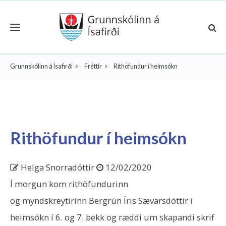
Toggle navigation
Grunnskólinn á Ísafirði
Fréttir
Rithöfundur í heimsókn
Rithöfundur í heimsókn
Helga Snorradóttir
12/02/2020
Í morgun kom rithöfundurinn
og myndskreytirinn Bergrún Íris Sævarsdóttir í
heimsókn í 6. og 7. bekk og ræddi um skapandi skrif