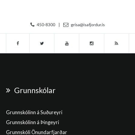
450-8300
|
grisa@isafjordur.is
Grunnskólar
Grunnskólinn á Suðureyri
Grunnskólinn á Þingeyri
Grunnskóli Önundarfjarðar