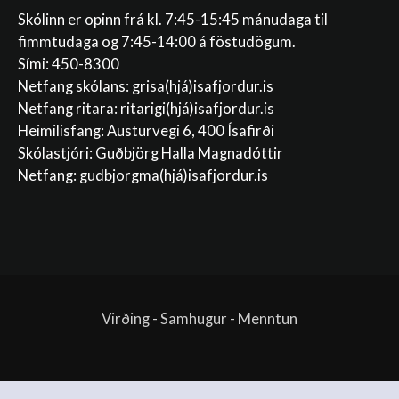
Skólinn er opinn frá kl. 7:45-15:45 mánudaga til
fimmtudaga og 7:45-14:00 á föstudögum.
Sími: 450-8300
Netfang skólans:
grisa(hjá)isafjordur.is
Netfang ritara:
ritarigi(hjá)isafjordur.is
Heimilisfang: Austurvegi 6, 400 Ísafirði
Skólastjóri: Guðbjörg Halla Magnadóttir
Netfang:
gudbjorgma(hjá)isafjordur.is
Virðing - Samhugur - Menntun