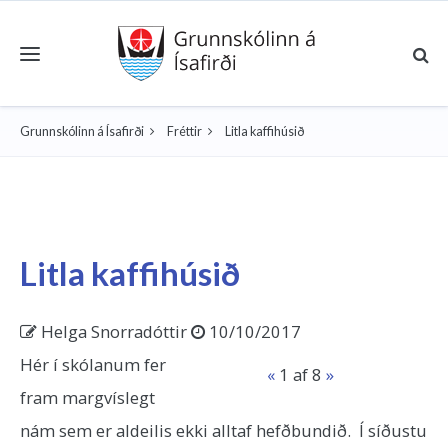
Toggle navigation
Grunnskólinn á Ísafirði
Fréttir
Litla kaffihúsið
Litla kaffihúsið
Helga Snorradóttir
10/10/2017
Hér í skólanum fer
«
1
af 8
»
fram margvíslegt
nám sem er aldeilis ekki alltaf hefðbundið. Í síðustu