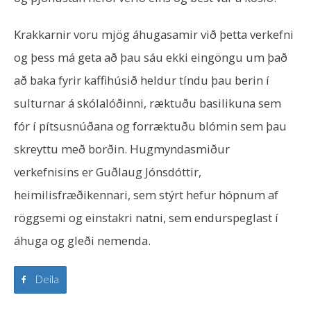
Krakkarnir voru mjög áhugasamir við þetta verkefni
og þess má geta að þau sáu ekki eingöngu um það
að baka fyrir kaffihúsið heldur tíndu þau berin í
sulturnar á skólalóðinni, ræktuðu basilikuna sem
fór í pítsusnúðana og forræktuðu blómin sem þau
skreyttu með borðin. Hugmyndasmiður
verkefnisins er Guðlaug Jónsdóttir,
heimilisfræðikennari, sem stýrt hefur hópnum af
röggsemi og einstakri natni, sem endurspeglast í
áhuga og gleði nemenda.
Deila