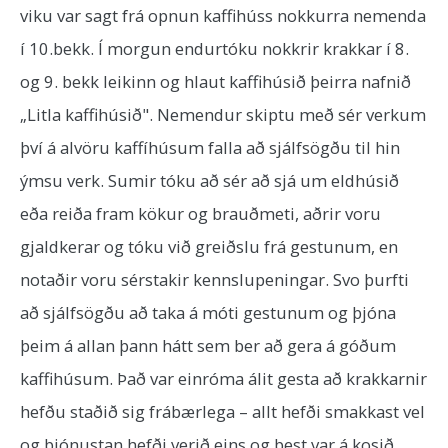
viku var sagt frá opnun kaffihúss nokkurra nemenda
í 10.bekk. Í morgun endurtóku nokkrir krakkar í 8.
og 9. bekk leikinn og hlaut kaffihúsið þeirra nafnið
„Litla kaffihúsið". Nemendur skiptu með sér verkum
því á alvöru kaffíhúsum falla að sjálfsögðu til hin
ýmsu verk. Sumir tóku að sér að sjá um eldhúsið
eða reiða fram kökur og brauðmeti, aðrir voru
gjaldkerar og tóku við greiðslu frá gestunum, en
notaðir voru sérstakir kennslupeningar. Svo þurfti
að sjálfsögðu að taka á móti gestunum og þjóna
þeim á allan þann hátt sem ber að gera á góðum
kaffihúsum. Það var einróma álit gesta að krakkarnir
hefðu staðið sig frábærlega – allt hefði smakkast vel
og þjónustan hefði verið eins og best var á kosið.