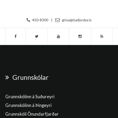
450-8300
|
grisa@isafjordur.is
Grunnskólar
Grunnskólinn á Suðureyri
Grunnskólinn á Þingeyri
Grunnskóli Önundarfjarðar