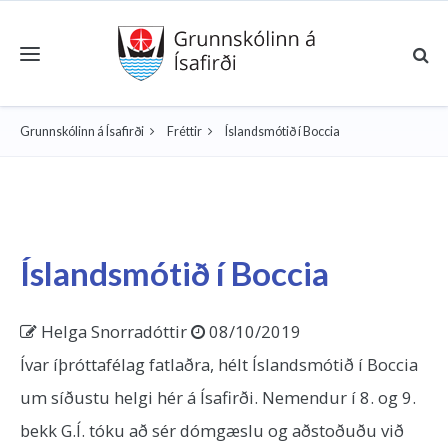
Toggle navigation
Grunnskólinn á Ísafirði
Fréttir
Íslandsmótið í Boccia
Íslandsmótið í Boccia
Helga Snorradóttir
08/10/2019
Ívar íþróttafélag fatlaðra, hélt Íslandsmótið í Boccia
um síðustu helgi hér á Ísafirði. Nemendur í 8. og 9.
bekk G.Í. tóku að sér dómgæslu og aðstoðuðu við