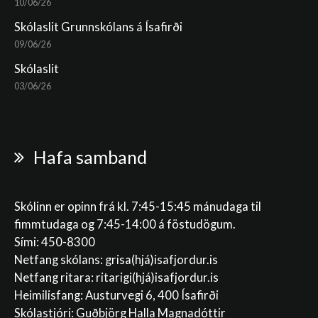
10/06/26
Skólaslit Grunnskólans á Ísafirði
09/06/26
Skólaslit
03/06/26
Hafa samband
Skólinn er opinn frá kl. 7:45-15:45 mánudaga til
fimmtudaga og 7:45-14:00 á föstudögum.
Sími: 450-8300
Netfang skólans:
grisa(hjá)isafjordur.is
Netfang ritara:
ritarigi(hjá)isafjordur.is
Heimilisfang: Austurvegi 6, 400 Ísafirði
Skólastjóri: Guðbjörg Halla Magnadóttir