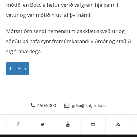
mótið, en Boccia hefur verið valgrein hjá þeim í
vetur og var mótið hluti af því námi.
Mótsstjórn sendi nemendum þakklætiskveðjur og
sögðu þá hafa sýnt framúrskarandi viðmót og staðið
sig frábærlega.
Deila
450-8300
|
grisa@isafjordur.is