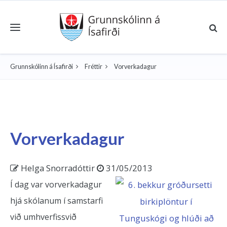
Toggle navigation
Grunnskólinn á Ísafirði
Fréttir
Vorverkadagur
Vorverkadagur
Helga Snorradóttir
31/05/2013
Í dag var vorverkadagur
hjá skólanum í samstarfi
við umhverfissvið