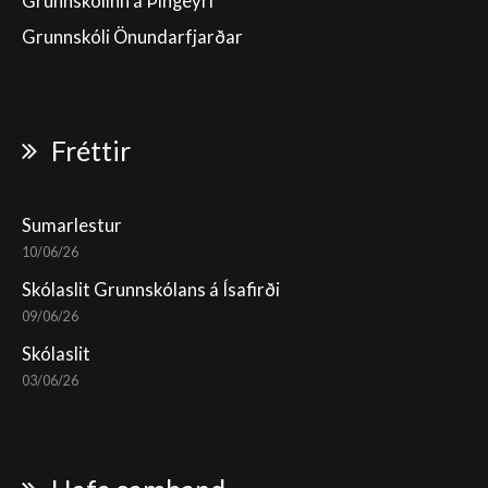
Grunnskólinn á Þingeyri
Grunnskóli Önundarfjarðar
Fréttir
Sumarlestur
10/06/26
Skólaslit Grunnskólans á Ísafirði
09/06/26
Skólaslit
03/06/26