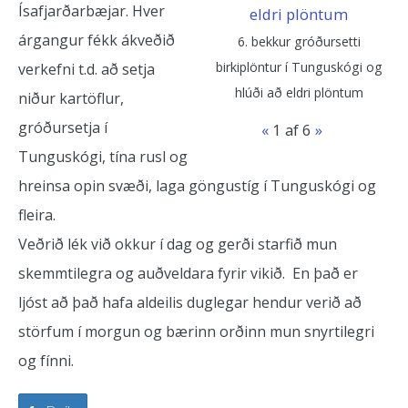
Ísafjarðarbæjar. Hver
árgangur fékk ákveðið
6. bekkur gróðursetti
birkiplöntur í Tunguskógi og
verkefni t.d. að setja
hlúði að eldri plöntum
niður kartöflur,
gróðursetja í
«
1
af 6
»
Tunguskógi, tína rusl og
hreinsa opin svæði, laga göngustíg í Tunguskógi og
fleira.
Veðrið lék við okkur í dag og gerði starfið mun
skemmtilegra og auðveldara fyrir vikið. En það er
ljóst að það hafa aldeilis duglegar hendur verið að
störfum í morgun og bærinn orðinn mun snyrtilegri
og fínni.