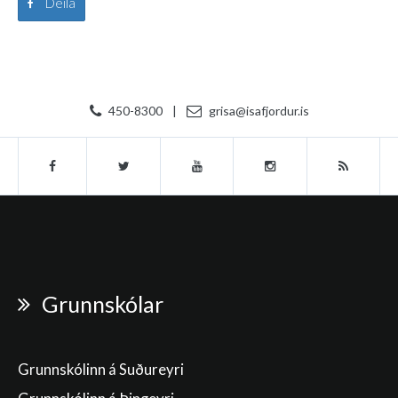
Deila
450-8300
|
grisa@isafjordur.is
Grunnskólar
Grunnskólinn á Suðureyri