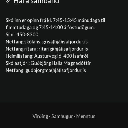
Hafa samband
Skólinn er opinn frá kl. 7:45-15:45 mánudaga til
fimmtudaga og 7:45-14:00 á föstudögum.
Sími: 450-8300
Netfang skólans:
grisa(hjá)isafjordur.is
Netfang ritara:
ritarigi(hjá)isafjordur.is
Heimilisfang: Austurvegi 6, 400 Ísafirði
Skólastjóri: Guðbjörg Halla Magnadóttir
Netfang:
gudbjorgma(hjá)isafjordur.is
Virðing - Samhugur - Menntun