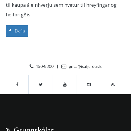
til kaupa á einhverju sem hvetur til hreyfingar og
heilbrigðis.
Deila
450-8300
|
grisa@isafjordur.is
Grunnskólar