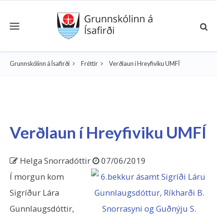
Toggle navigation
Grunnskólinn á Ísafirði
Fréttir
Verðlaun í Hreyfiviku UMFÍ
Verðlaun í Hreyfiviku UMFÍ
Helga Snorradóttir
07/06/2019
Í morgun kom
Sigríður Lára
Gunnlaugsdóttir,