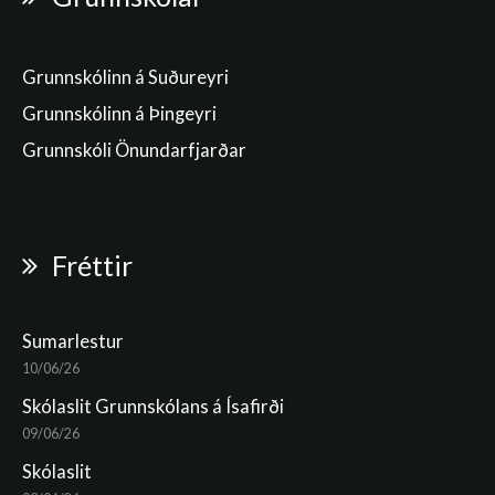
Grunnskólinn á Suðureyri
Grunnskólinn á Þingeyri
Grunnskóli Önundarfjarðar
Fréttir
Sumarlestur
10/06/26
Skólaslit Grunnskólans á Ísafirði
09/06/26
Skólaslit