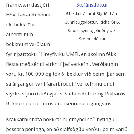
framkvæmdastjóri
6.bekkur ásamt Sigríði Láru
HSV, færandi hendi
Gunnlaugsdóttur, Ríkharði B.
í 6. bekk. Þar
Snorrasyni og Guðnýju S.
afhenti hún
Stefánsdóttur
bekknum verðlaun
fyrir þátttöku í Hreyfiviku UMFÍ, en skólinn fékk
flesta með sér til virkni í því verkefni. Verðlaunin
voru kr. 100.000 og tók 6. bekkur við þeim, þar sem
sá árgangur var í fararbroddi í verkefninu undir
styrkri stjórn Guðnýjar S. Stefánsdóttur og Ríkharðs
B. Snorrasonar, umsjónarkennara árgangsins.
Krakkarnir hafa nokkrar hugmyndir að nýtingu
þessara peninga, en að sjálfsögðu verður þeim varið