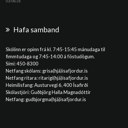
03/06/26
Hafa samband
Skólinn er opinn frá kl. 7:45-15:45 mánudaga til
fimmtudaga og 7:45-14:00 á föstudögum.
Sími: 450-8300
Netfang skólans:
grisa(hjá)isafjordur.is
Netfang ritara:
ritarigi(hjá)isafjordur.is
Heimilisfang: Austurvegi 6, 400 Ísafirði
Skólastjóri: Guðbjörg Halla Magnadóttir
Netfang:
gudbjorgma(hjá)isafjordur.is