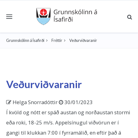
Toggle navigation
Grunnskólinn á Ísafirði
Fréttir
Veðurviðvaranir
Veðurviðvaranir
Helga Snorradóttir
30/01/2023
Í kvöld og nótt er spáð austan og norðaustan stormi
eða roki, 18-25 m/s. Appelsínugul viðvörun er í
gangi til klukkan 7:00 í fyrramálið, en eftir það á