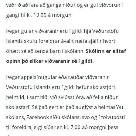
veðrið að fara að ganga niður og er gul viðvörun í
gangi til kl. 10:00 á morgun.
Þegar gular viðvaranir eru í gildi hjá Veðurstofu
Íslands skulu foreldrar ávallt meta sjálfir hvort
óhætt sé að senda barn í skólann.
Skólinn er alltaf
opinn þó slíkar viðvaranir sé í gildi.
Þegar appelsínugular eða rauðar viðvaranir
Veðurstofu Íslands eru í gildi hefur skólastjóri
heimild, í samráði við sviðsstjóra, að fella niður
skólastarf. Sé það gert er það auglýst á heimasíðu
skólans, Facebook síðu skólans, svo og í tölvupósti
til foreldra, eigi síðar en kl. 7:00 að morgni þess