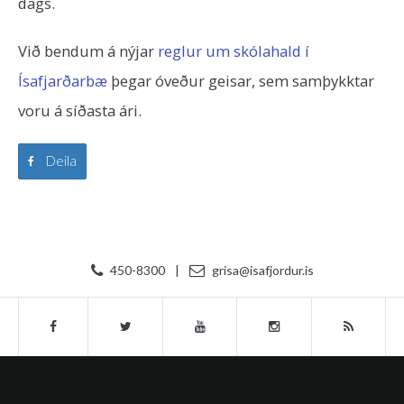
dags.
Við bendum á nýjar
reglur um skólahald í
Ísafjarðarbæ
þegar óveður geisar, sem samþykktar
voru á síðasta ári.
Deila
450-8300
|
grisa@isafjordur.is