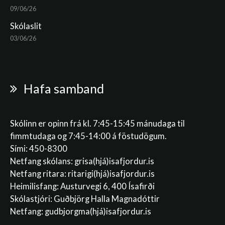
09/06/26
Skólaslit
03/06/26
Hafa samband
Skólinn er opinn frá kl. 7:45-15:45 mánudaga til
fimmtudaga og 7:45-14:00 á föstudögum.
Sími: 450-8300
Netfang skólans:
grisa(hjá)isafjordur.is
Netfang ritara:
ritarigi(hjá)isafjordur.is
Heimilisfang: Austurvegi 6, 400 Ísafirði
Skólastjóri: Guðbjörg Halla Magnadóttir
Netfang:
gudbjorgma(hjá)isafjordur.is