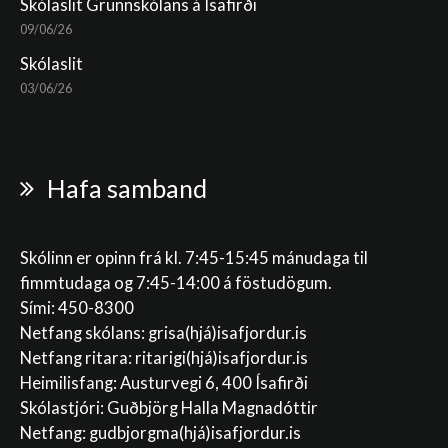
Skólaslit Grunnskólans á Ísafirði
09/06/26
Skólaslit
03/06/26
Hafa samband
Skólinn er opinn frá kl. 7:45-15:45 mánudaga til
fimmtudaga og 7:45-14:00 á föstudögum.
Sími: 450-8300
Netfang skólans:
grisa(hjá)isafjordur.is
Netfang ritara:
ritarigi(hjá)isafjordur.is
Heimilisfang: Austurvegi 6, 400 Ísafirði
Skólastjóri: Guðbjörg Halla Magnadóttir
Netfang:
gudbjorgma(hjá)isafjordur.is