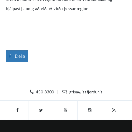
hjálpast þannig að við að virða þessar reglur.
Deila
450-8300
|
grisa@isafjordur.is