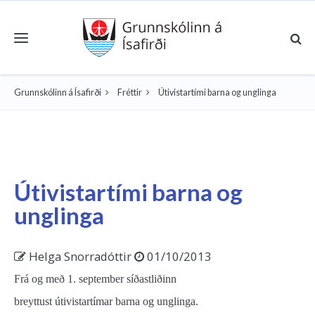
Toggle navigation
Grunnskólinn á Ísafirði
Fréttir
Útivistartími barna og unglinga
Útivistartími barna og
unglinga
Helga Snorradóttir
01/10/2013
Frá og með 1. september síðastliðinn
breyttust útivistartímar barna og unglinga.