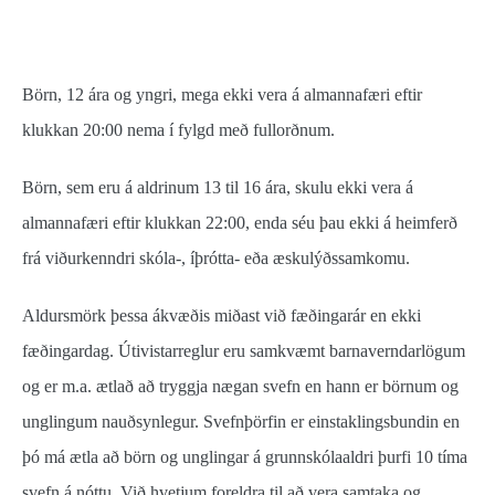
Börn, 12 ára og yngri, mega ekki vera á almannafæri eftir
klukkan 20:00 nema í fylgd með fullorðnum.
Börn, sem eru á aldrinum 13 til 16 ára, skulu ekki vera á
almannafæri eftir klukkan 22:00, enda séu þau ekki á heimferð
frá viðurkenndri skóla-, íþrótta- eða æskulýðssamkomu.
Aldursmörk þessa ákvæðis miðast við fæðingarár en ekki
fæðingardag. Útivistarreglur eru samkvæmt barnaverndarlögum
og er m.a. ætlað að tryggja nægan svefn en hann er börnum og
unglingum nauðsynlegur. Svefnþörfin er einstaklingsbundin en
þó má ætla að börn og unglingar á grunnskólaaldri þurfi 10 tíma
svefn á nóttu. Við hvetjum foreldra til að vera samtaka og