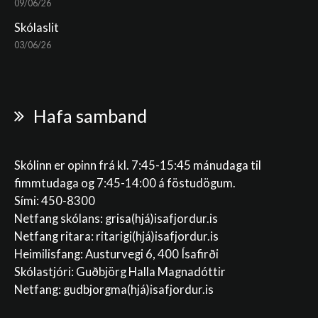
09/06/26
Skólaslit
03/06/26
Hafa samband
Skólinn er opinn frá kl. 7:45-15:45 mánudaga til
fimmtudaga og 7:45-14:00 á föstudögum.
Sími: 450-8300
Netfang skólans:
grisa(hjá)isafjordur.is
Netfang ritara:
ritarigi(hjá)isafjordur.is
Heimilisfang: Austurvegi 6, 400 Ísafirði
Skólastjóri: Guðbjörg Halla Magnadóttir
Netfang:
gudbjorgma(hjá)isafjordur.is