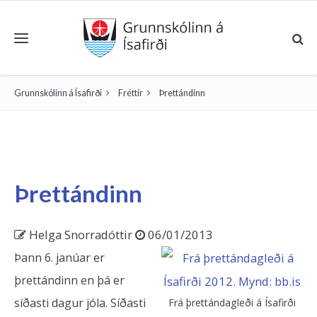
Toggle navigation
Grunnskólinn á Ísafirði
Fréttir
Þrettándinn
Þrettándinn
Helga Snorradóttir
06/01/2013
Þann 6. janúar er
þrettándinn en þá er
síðasti dagur jóla. Síðasti
Frá þrettándagleði á Ísafirði