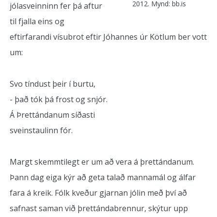
2012. Mynd: bb.is
jólasveinninn fer þá aftur
til fjalla eins og
eftirfarandi vísubrot eftir Jóhannes úr Kötlum ber vott
um:
Svo tíndust þeir í burtu,
- það tók þá frost og snjór.
Á Þrettándanum síðasti
sveinstaulinn fór.
Margt skemmtilegt er um að vera á þrettándanum.
Þann dag eiga kýr að geta talað mannamál og álfar
fara á kreik. Fólk kveður gjarnan jólin með því að
safnast saman við þrettándabrennur, skýtur upp