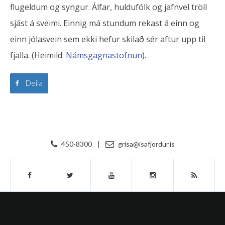
flugeldum og syngur. Álfar, huldufólk og jafnvel tröll
sjást á sveimi. Einnig má stundum rekast á einn og
einn jólasvein sem ekki hefur skilað sér aftur upp til
fjalla. (Heimild:
Námsgagnastofnun
).
Deila
450-8300
|
grisa@isafjordur.is