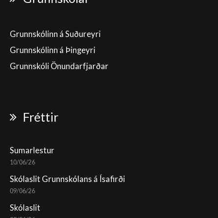
Grunnskólinn á Suðureyri
Grunnskólinn á Þingeyri
Grunnskóli Önundarfjarðar
Fréttir
Sumarlestur
10/06/26
Skólaslit Grunnskólans á Ísafirði
09/06/26
Skólaslit