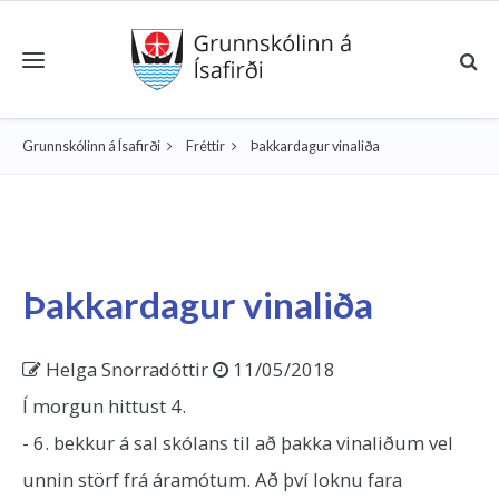
Toggle navigation
Grunnskólinn á Ísafirði
Fréttir
Þakkardagur vinaliða
Þakkardagur vinaliða
Helga Snorradóttir
11/05/2018
Í morgun hittust 4.
- 6. bekkur á sal skólans til að þakka vinaliðum vel
unnin störf frá áramótum. Að því loknu fara