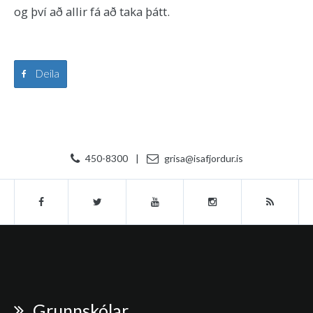
og því að allir fá að taka þátt.
Deila
450-8300
|
grisa@isafjordur.is
Grunnskólar