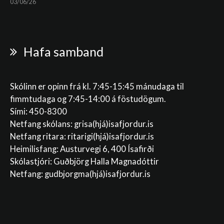
03/06/26
Hafa samband
Skólinn er opinn frá kl. 7:45-15:45 mánudaga til
fimmtudaga og 7:45-14:00 á föstudögum.
Sími: 450-8300
Netfang skólans:
grisa(hjá)isafjordur.is
Netfang ritara:
ritarigi(hjá)isafjordur.is
Heimilisfang: Austurvegi 6, 400 Ísafirði
Skólastjóri: Guðbjörg Halla Magnadóttir
Netfang:
gudbjorgma(hjá)isafjordur.is