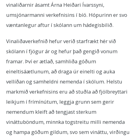
vinaliðarnir ásamt Árna Heiðari Ívarssyni,
umsjónarmanni verkefnisins í bíó. Hópurinn er svo
væntanlegur aftur í skólann um hádegisbilið.
Vinaliðaverkefnið hefur verið starfrækt hér við
skólann í fjögur ár og hefur það gengið vonum
framar. Því er ætlað, samhliða góðum
eineltisáætlunum, að draga úr einelti og auka
vellíðan og samheldni nemenda í skólum. Helstu
markmið verkefnisins eru að stuðla að fjölbreyttari
leikjum í frímínútum, leggja grunn sem gerir
nemendum kleift að tengjast sterkum
vináttuböndum, minnka togstreitu milli nemenda
og hampa góðum gildum, svo sem vináttu, virðingu