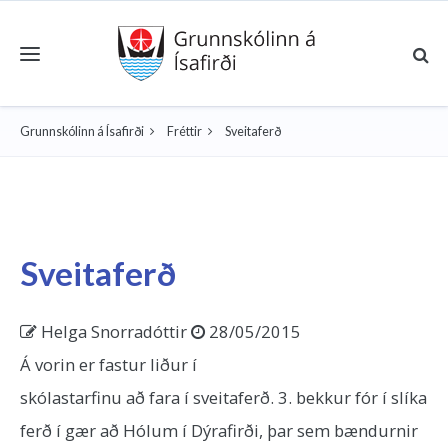
Toggle navigation
Grunnskólinn á Ísafirði
Fréttir
Sveitaferð
Sveitaferð
Helga Snorradóttir
28/05/2015
Á vorin er fastur liður í
skólastarfinu að fara í sveitaferð. 3. bekkur fór í slíka
ferð í gær að Hólum í Dýrafirði, þar sem bændurnir