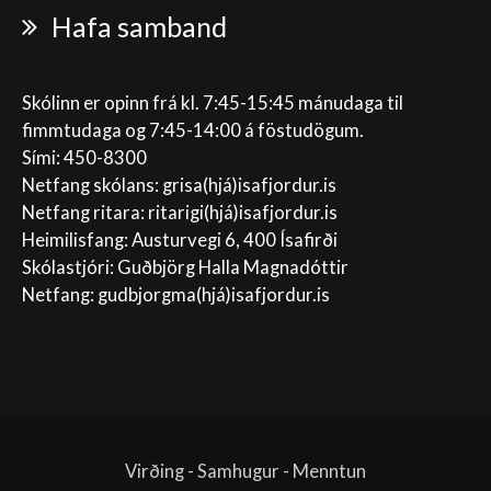
Hafa samband
Skólinn er opinn frá kl. 7:45-15:45 mánudaga til
fimmtudaga og 7:45-14:00 á föstudögum.
Sími: 450-8300
Netfang skólans:
grisa(hjá)isafjordur.is
Netfang ritara:
ritarigi(hjá)isafjordur.is
Heimilisfang: Austurvegi 6, 400 Ísafirði
Skólastjóri: Guðbjörg Halla Magnadóttir
Netfang:
gudbjorgma(hjá)isafjordur.is
Virðing - Samhugur - Menntun