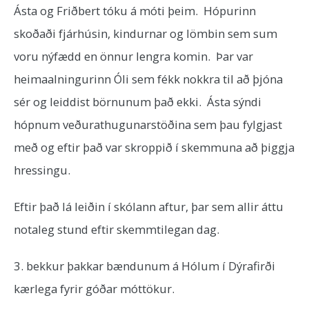
Ásta og Friðbert tóku á móti þeim. Hópurinn
skoðaði fjárhúsin, kindurnar og lömbin sem sum
voru nýfædd en önnur lengra komin. Þar var
heimaalningurinn Óli sem fékk nokkra til að þjóna
sér og leiddist börnunum það ekki. Ásta sýndi
hópnum veðurathugunarstöðina sem þau fylgjast
með og eftir það var skroppið í skemmuna að þiggja
hressingu.
Eftir það lá leiðin í skólann aftur, þar sem allir áttu
notaleg stund eftir skemmtilegan dag.
3. bekkur þakkar bændunum á Hólum í Dýrafirði
kærlega fyrir góðar móttökur.