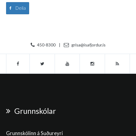
Deila
450-8300
|
grisa@isafjordur.is
Grunnskólar
Grunnskólinn á Suðureyri