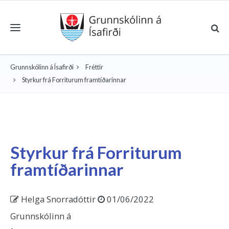
Toggle navigation
Grunnskólinn á Ísafirði
Fréttir
Styrkur frá Forriturum framtíðarinnar
Styrkur frá Forriturum
framtíðarinnar
Helga Snorradóttir
01/06/2022
Grunnskólinn á