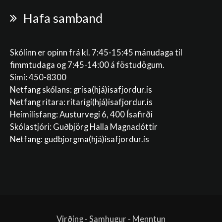
Hafa samband
Skólinn er opinn frá kl. 7:45-15:45 mánudaga til
fimmtudaga og 7:45-14:00 á föstudögum.
Sími: 450-8300
Netfang skólans:
grisa(hjá)isafjordur.is
Netfang ritara:
ritarigi(hjá)isafjordur.is
Heimilisfang: Austurvegi 6, 400 Ísafirði
Skólastjóri: Guðbjörg Halla Magnadóttir
Netfang:
gudbjorgma(hjá)isafjordur.is
Virðing - Samhugur - Menntun