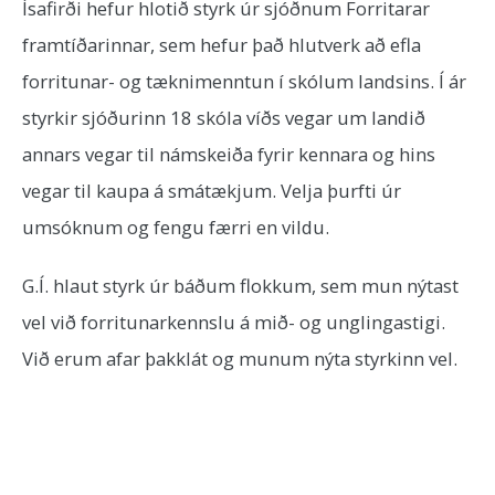
Ísafirði hefur hlotið styrk úr sjóðnum Forritarar
framtíðarinnar, sem hefur það hlutverk að efla
forritunar- og tæknimenntun í skólum landsins. Í ár
styrkir sjóðurinn 18 skóla víðs vegar um landið
annars vegar til námskeiða fyrir kennara og hins
vegar til kaupa á smátækjum. Velja þurfti úr
umsóknum og fengu færri en vildu.
G.Í. hlaut styrk úr báðum flokkum, sem mun nýtast
vel við forritunarkennslu á mið- og unglingastigi.
Við erum afar þakklát og munum nýta styrkinn vel.