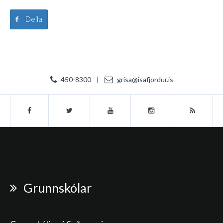
Deila
450-8300
|
grisa@isafjordur.is
Grunnskólar