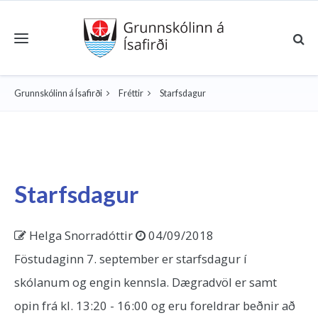
Toggle navigation
Grunnskólinn á Ísafirði
Fréttir
Starfsdagur
Starfsdagur
Helga Snorradóttir
04/09/2018
Föstudaginn 7. september er starfsdagur í
skólanum og engin kennsla. Dægradvöl er samt
opin frá kl. 13:20 - 16:00 og eru foreldrar beðnir að