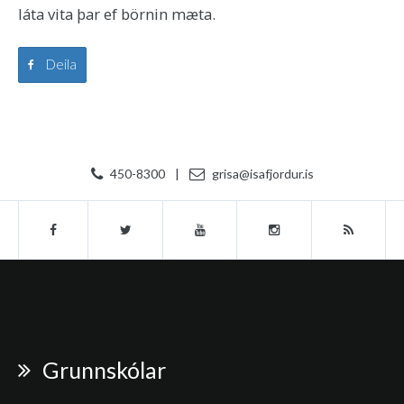
láta vita þar ef börnin mæta.
Deila
450-8300
|
grisa@isafjordur.is
Grunnskólar