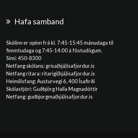
Hafa samband
Skólinn er opinn frá kl. 7:45-15:45 mánudaga til
fimmtudaga og 7:45-14:00 á föstudögum.
Sími: 450-8300
Netfang skólans:
grisa(hjá)isafjordur.is
Netfang ritara:
ritarigi(hjá)isafjordur.is
Heimilisfang: Austurvegi 6, 400 Ísafirði
Skólastjóri: Guðbjörg Halla Magnadóttir
Netfang:
gudbjorgma(hjá)isafjordur.is