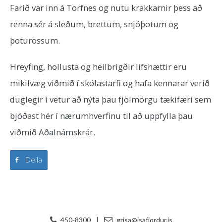
Farið var inn á Torfnes og nutu krakkarnir þess að
renna sér á sleðum, brettum, snjóþotum og
þoturössum.
Hreyfing, hollusta og heilbrigðir lífshættir eru
mikilvæg viðmið í skólastarfi og hafa kennarar verið
duglegir í vetur að nýta þau fjölmörgu tækifæri sem
bjóðast hér í nærumhverfinu til að uppfylla þau
viðmið Aðalnámskrár.
Deila
450-8300
|
grisa@isafjordur.is