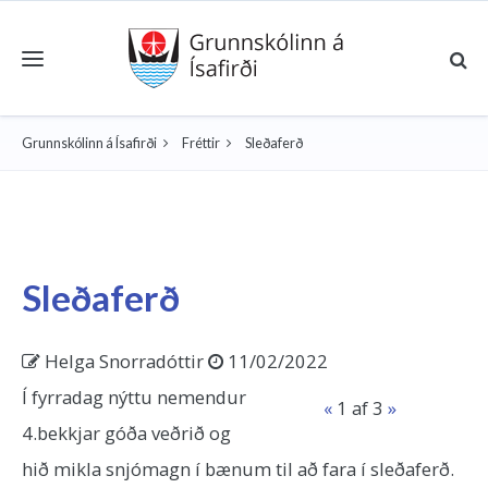
Toggle navigation
Grunnskólinn á Ísafirði
Fréttir
Sleðaferð
Sleðaferð
Helga Snorradóttir
11/02/2022
Í fyrradag nýttu nemendur
«
1
af 3
»
4.bekkjar góða veðrið og
hið mikla snjómagn í bænum til að fara í sleðaferð.