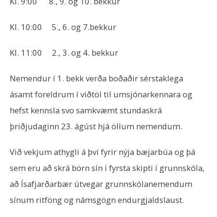
Kl. 9:00 8., 9. og 10. bekkur
Kl. 10:00 5., 6. og 7.bekkur
Kl. 11:00 2., 3. og 4. bekkur
Nemendur í 1. bekk verða boðaðir sérstaklega
ásamt foreldrum í viðtöl til umsjónarkennara og
hefst kennsla svo samkvæmt stundaskrá
þriðjudaginn 23. ágúst hjá öllum nemendum.
Við vekjum athygli á því fyrir nýja bæjarbúa og þá
sem eru að skrá börn sín í fyrsta skipti í grunnskóla,
að Ísafjarðarbær útvegar grunnskólanemendum
sínum ritföng og námsgögn endurgjaldslaust.