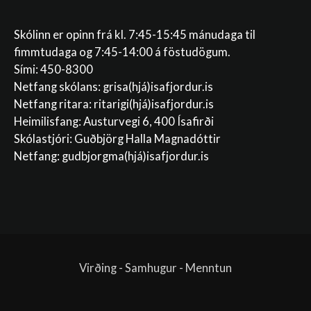
Skólinn er opinn frá kl. 7:45-15:45 mánudaga til
fimmtudaga og 7:45-14:00 á föstudögum.
Sími: 450-8300
Netfang skólans:
grisa(hjá)isafjordur.is
Netfang ritara:
ritarigi(hjá)isafjordur.is
Heimilisfang: Austurvegi 6, 400 Ísafirði
Skólastjóri: Guðbjörg Halla Magnadóttir
Netfang:
gudbjorgma(hjá)isafjordur.is
Virðing - Samhugur - Menntun