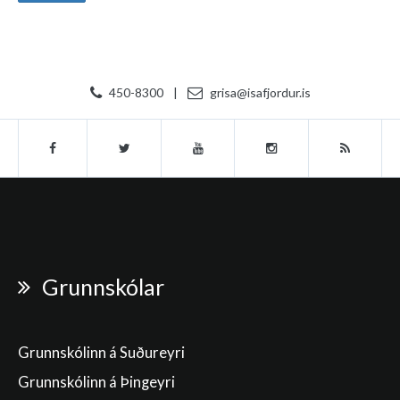
450-8300
|
grisa@isafjordur.is
Grunnskólar
Grunnskólinn á Suðureyri
Grunnskólinn á Þingeyri