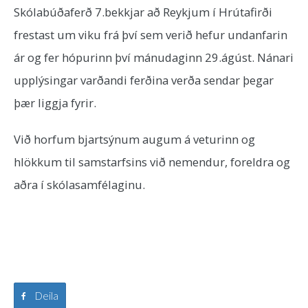
Skólabúðaferð 7.bekkjar að Reykjum í Hrútafirði
frestast um viku frá því sem verið hefur undanfarin
ár og fer hópurinn því mánudaginn 29.ágúst. Nánari
upplýsingar varðandi ferðina verða sendar þegar
þær liggja fyrir.
Við horfum bjartsýnum augum á veturinn og
hlökkum til samstarfsins við nemendur, foreldra og
aðra í skólasamfélaginu.
Deila