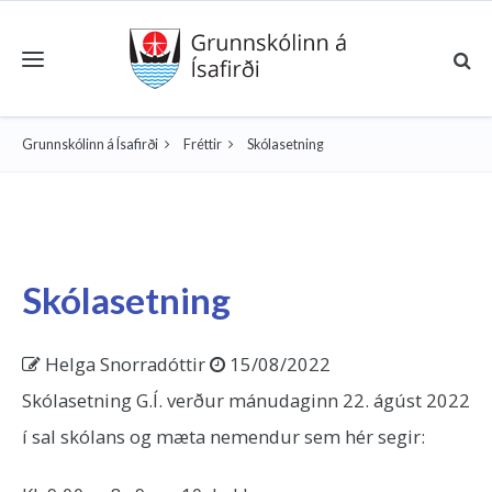
Toggle navigation
Grunnskólinn á Ísafirði
Fréttir
Skólasetning
Skólasetning
Helga Snorradóttir
15/08/2022
Skólasetning G.Í. verður mánudaginn 22. ágúst 2022
í sal skólans og mæta nemendur sem hér segir: