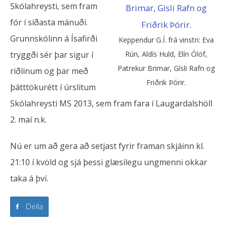
Skólahreysti, sem fram
fór í síðasta mánuði.
Grunnskólinn á Ísafirði
Keppendur G.Í. frá vinstri: Eva
tryggði sér þar sigur í
Rún, Aldís Huld, Elín Ólöf,
Patrekur Brimar, Gísli Rafn og
riðlinum og þar með
Friðrik Þórir.
þátttökurétt í úrslitum
Skólahreysti MS 2013, sem fram fara í Laugardalshöll
2. maí n.k.
Nú er um að gera að setjast fyrir framan skjáinn kl.
21:10 í kvöld og sjá þessi glæsilegu ungmenni okkar
taka á því.
Deila