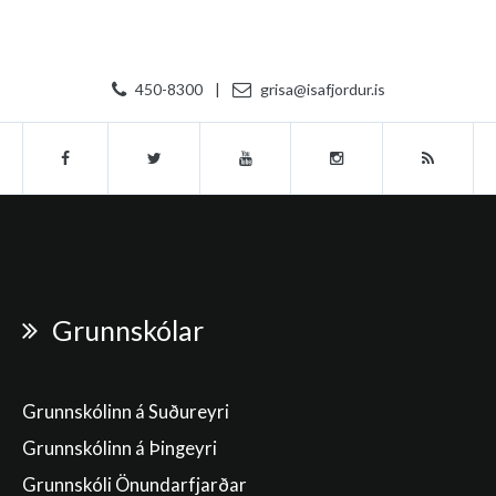
450-8300
|
grisa@isafjordur.is
Grunnskólar
Grunnskólinn á Suðureyri
Grunnskólinn á Þingeyri
Grunnskóli Önundarfjarðar