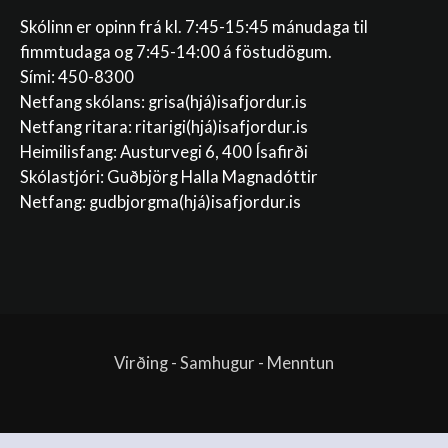
Skólinn er opinn frá kl. 7:45-15:45 mánudaga til
fimmtudaga og 7:45-14:00 á föstudögum.
Sími: 450-8300
Netfang skólans:
grisa(hjá)isafjordur.is
Netfang ritara:
ritarigi(hjá)isafjordur.is
Heimilisfang: Austurvegi 6, 400 Ísafirði
Skólastjóri: Guðbjörg Halla Magnadóttir
Netfang:
gudbjorgma(hjá)isafjordur.is
Virðing - Samhugur - Menntun