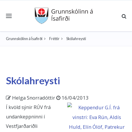
Toggle navigation
Grunnskólinn á Ísafirði
Fréttir
Skólahreysti
Skólahreysti
Helga Snorradóttir
16/04/2013
Í kvöld sýnir RÚV frá
undankeppninni í
Vestfjarðariðli