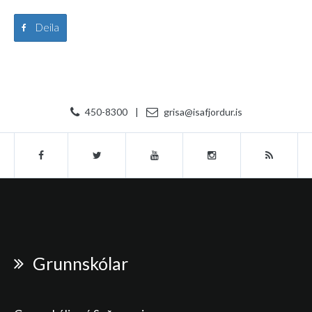
Deila
450-8300
|
grisa@isafjordur.is
Grunnskólar