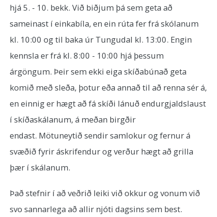
hjá 5. - 10. bekk. Við biðjum þá sem geta að
sameinast í einkabíla, en ein rúta fer frá skólanum
kl. 10:00 og til baka úr Tungudal kl. 13:00. Engin
kennsla er frá kl. 8:00 - 10:00 hjá þessum
árgöngum. Þeir sem ekki eiga skíðabúnað geta
komið með sleða, þotur eða annað til að renna sér á,
en einnig er hægt að fá skíði lánuð endurgjaldslaust
í skíðaskálanum, á meðan birgðir
endast. Mötuneytið sendir samlokur og fernur á
svæðið fyrir áskrifendur og verður hægt að grilla
þær í skálanum.
Það stefnir í að veðrið leiki við okkur og vonum við
svo sannarlega að allir njóti dagsins sem best.