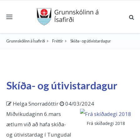
Toggle navigation
Grunnskólinn á Ísafirði
Fréttir
Skíða- og útivistardagur
Skíða- og útivistardagur
Helga Snorradóttir
04/03/2024
Miðvikudaginn 6.mars
Frá skíðadegi 2018
ætlum við að hafa skíða-
og útivistardag í Tungudal