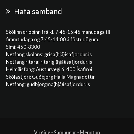
Hafa samband
Skólinn er opinn frá kl. 7:45-15:45 mánudaga til
fimmtudaga og 7:45-14:00 á föstudögum.
Sími: 450-8300
Netfang skólans:
grisa(hjá)isafjordur.is
Netfang ritara:
ritarigi(hjá)isafjordur.is
Heimilisfang: Austurvegi 6, 400 Ísafirði
Skólastjóri: Guðbjörg Halla Magnadóttir
Netfang:
gudbjorgma(hjá)isafjordur.is
Virðing - Samhugur - Menntun