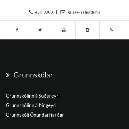
450-8300
|
grisa@isafjordur.is
Grunnskólar
Grunnskólinn á Suðureyri
Grunnskólinn á Þingeyri
Grunnskóli Önundarfjarðar