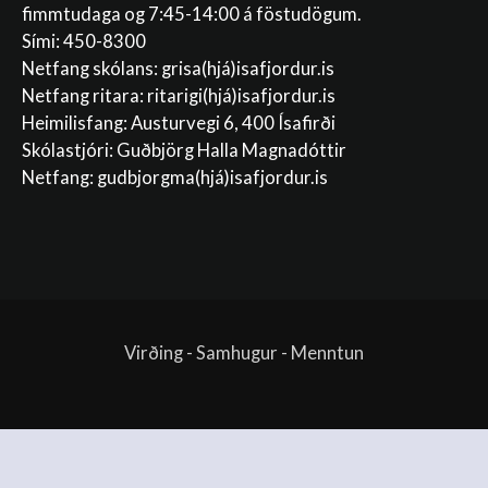
fimmtudaga og 7:45-14:00 á föstudögum.
Sími: 450-8300
Netfang skólans:
grisa(hjá)isafjordur.is
Netfang ritara:
ritarigi(hjá)isafjordur.is
Heimilisfang: Austurvegi 6, 400 Ísafirði
Skólastjóri: Guðbjörg Halla Magnadóttir
Netfang:
gudbjorgma(hjá)isafjordur.is
Virðing - Samhugur - Menntun