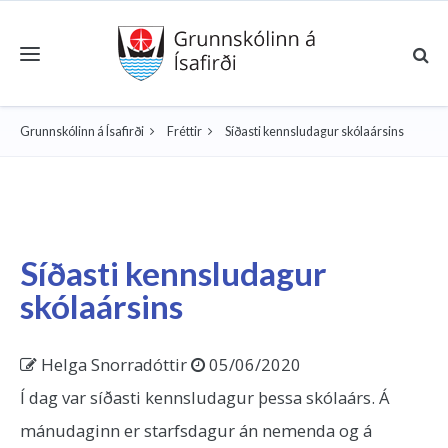
Toggle navigation
Grunnskólinn á Ísafirði
Fréttir
Síðasti kennsludagur skólaársins
Síðasti kennsludagur
skólaársins
Helga Snorradóttir
05/06/2020
Í dag var síðasti kennsludagur þessa skólaárs. Á
mánudaginn er starfsdagur án nemenda og á