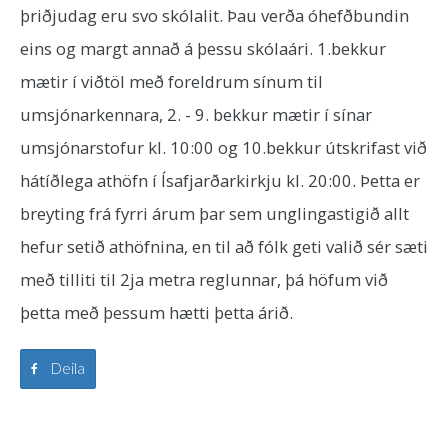
þriðjudag eru svo skólalit. Þau verða óhefðbundin
eins og margt annað á þessu skólaári. 1.bekkur
mætir í viðtöl með foreldrum sínum til
umsjónarkennara, 2. - 9. bekkur mætir í sínar
umsjónarstofur kl. 10:00 og 10.bekkur útskrifast við
hátíðlega athöfn í Ísafjarðarkirkju kl. 20:00. Þetta er
breyting frá fyrri árum þar sem unglingastigið allt
hefur setið athöfnina, en til að fólk geti valið sér sæti
með tilliti til 2ja metra reglunnar, þá höfum við
þetta með þessum hætti þetta árið.
Deila