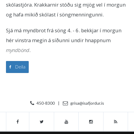
skólastjóra. Krakkarnir stóðu sig mjög vel í morgun
og hafa mikið skólast í söngmenningunni.
Sjá má myndbrot frá söng 4. - 6. bekkjar í morgun
hér vinstra megin á síðunni undir hnappnum
myndbönd
.
Deila
450-8300
|
grisa@isafjordur.is