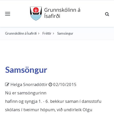
Toggle navigation
Grunnskólinn á Ísafirði
Fréttir
Samsöngur
Samsöngur
Helga Snorradóttir
02/10/2015
Nú er samsöngurinn
hafinn og syngja 1. - 6. bekkur saman í dansstofu
skólans í tveimur hópum, við undirleik Olgu