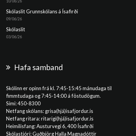
10/06/26
Skólaslit Grunnskólans á Ísafirði
09/06/26
Skólaslit
03/06/26
Hafa samband
Skólinn er opinn frá kl. 7:45-15:45 mánudaga til
fimmtudaga og 7:45-14:00 á föstudögum.
Sími: 450-8300
Netfang skólans:
grisa(hjá)isafjordur.is
Netfang ritara:
ritarigi(hjá)isafjordur.is
Heimilisfang: Austurvegi 6, 400 Ísafirði
Skólastjóri: Guðbjörg Halla Magnadóttir