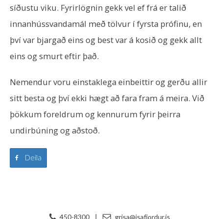
síðustu viku. Fyrirlögnin gekk vel ef frá er talið
innanhússvandamál með tölvur í fyrsta prófinu, en
því var bjargað eins og best var á kosið og gekk allt
eins og smurt eftir það.
Nemendur voru einstaklega einbeittir og gerðu allir
sitt besta og því ekki hægt að fara fram á meira. Við
þökkum foreldrum og kennurum fyrir þeirra
undirbúning og aðstoð.
Deila
450-8300
|
grisa@isafjordur.is