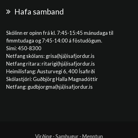
Hafa samband
Skólinn er opinn frá kl. 7:45-15:45 mánudaga til
fimmtudaga og 7:45-14:00 á föstudögum.
Sími: 450-8300
Netfang skólans:
grisa(hjá)isafjordur.is
Netfang ritara:
ritarigi(hjá)isafjordur.is
Heimilisfang: Austurvegi 6, 400 Ísafirði
Skólastjóri: Guðbjörg Halla Magnadóttir
Netfang:
gudbjorgma(hjá)isafjordur.is
Virðing - Samhugur - Menntun