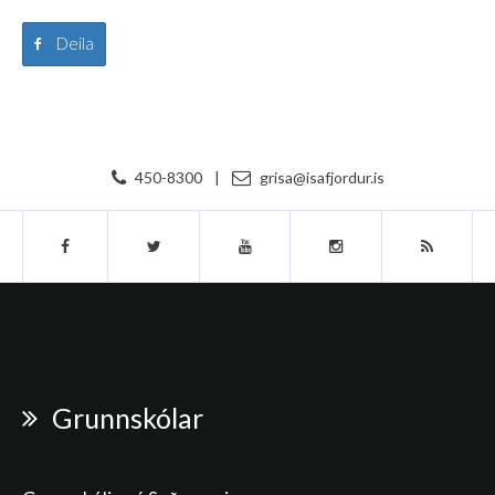
Deila
450-8300
|
grisa@isafjordur.is
Grunnskólar