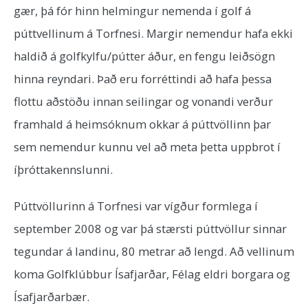
gær, þá fór hinn helmingur nemenda í golf á
púttvellinum á Torfnesi. Margir nemendur hafa ekki
haldið á golfkylfu/pútter áður, en fengu leiðsögn
hinna reyndari. Það eru forréttindi að hafa þessa
flottu aðstöðu innan seilingar og vonandi verður
framhald á heimsóknum okkar á púttvöllinn þar
sem nemendur kunnu vel að meta þetta uppbrot í
íþróttakennslunni.
Púttvöllurinn á Torfnesi var vígður formlega í
september 2008 og var þá stærsti púttvöllur sinnar
tegundar á landinu, 80 metrar að lengd. Að vellinum
koma Golfklúbbur Ísafjarðar, Félag eldri borgara og
Ísafjarðarbær.