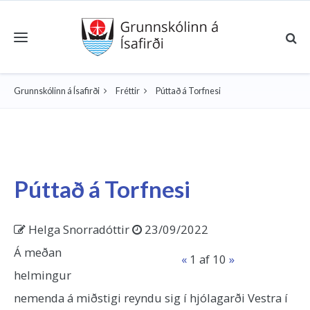
Toggle navigation
Grunnskólinn á Ísafirði
Fréttir
Púttað á Torfnesi
Púttað á Torfnesi
Helga Snorradóttir
23/09/2022
Á meðan
«
1
af 10
»
helmingur
nemenda á miðstigi reyndu sig í hjólagarði Vestra í