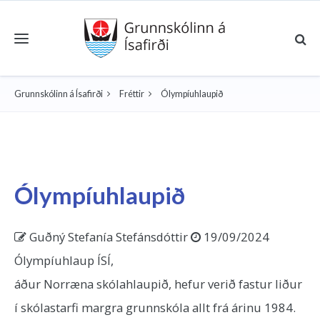
Toggle navigation
Grunnskólinn á Ísafirði
Fréttir
Ólympíuhlaupið
Ólympíuhlaupið
Guðný Stefanía Stefánsdóttir
19/09/2024
Ólympíuhlaup ÍSÍ,
áður Norræna skólahlaupið, hefur verið fastur liður
í skólastarfi margra grunnskóla allt frá árinu 1984.