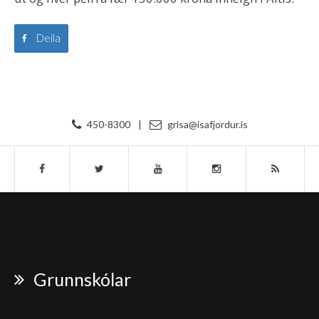
Deila
450-8300
|
grisa@isafjordur.is
Grunnskólar