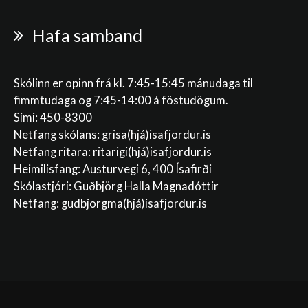
Hafa samband
Skólinn er opinn frá kl. 7:45-15:45 mánudaga til
fimmtudaga og 7:45-14:00 á föstudögum.
Sími: 450-8300
Netfang skólans:
grisa(hjá)isafjordur.is
Netfang ritara:
ritarigi(hjá)isafjordur.is
Heimilisfang: Austurvegi 6, 400 Ísafirði
Skólastjóri: Guðbjörg Halla Magnadóttir
Netfang:
gudbjorgma(hjá)isafjordur.is