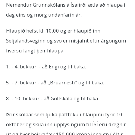
Nemendur Grunnskólans á Ísafirði ætla að hlaupa í
dag eins og mörg undanfarin ár.
Hlaupið hefst kl. 10.00 og er hlaupið inn
Seljalandsveginn og svo er misjafnt eftir árgöngum
hversu langt þeir hlaupa.
1. - 4. bekkur - að Engi og til baka.
5. - 7. bekkur - að ,,Brúarnesti" og til baka.
8. - 10. bekkur - að Golfskála og til baka.
Þrír skólaar sem ljúka þátttöku í hlaupinu fyrir 10.
október og skila inn upplýsingum til ÍSÍ eru dregnir
út og hver þeirra fær 150.000 króna inneign í Altis.