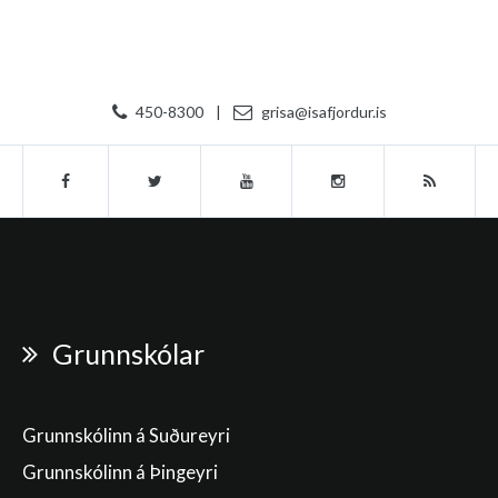
450-8300
|
grisa@isafjordur.is
Grunnskólar
Grunnskólinn á Suðureyri
Grunnskólinn á Þingeyri