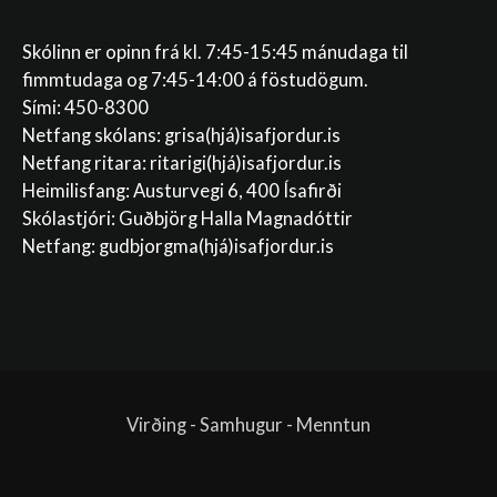
Skólinn er opinn frá kl. 7:45-15:45 mánudaga til
fimmtudaga og 7:45-14:00 á föstudögum.
Sími: 450-8300
Netfang skólans:
grisa(hjá)isafjordur.is
Netfang ritara:
ritarigi(hjá)isafjordur.is
Heimilisfang: Austurvegi 6, 400 Ísafirði
Skólastjóri: Guðbjörg Halla Magnadóttir
Netfang:
gudbjorgma(hjá)isafjordur.is
Virðing - Samhugur - Menntun