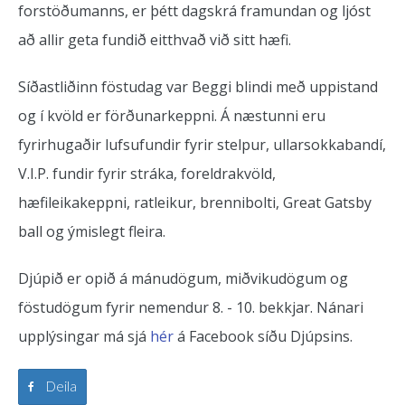
forstöðumanns, er þétt dagskrá framundan og ljóst
að allir geta fundið eitthvað við sitt hæfi.
Síðastliðinn föstudag var Beggi blindi með uppistand
og í kvöld er förðunarkeppni. Á næstunni eru
fyrirhugaðir lufsufundir fyrir stelpur, ullarsokkabandí,
V.I.P. fundir fyrir stráka, foreldrakvöld,
hæfileikakeppni, ratleikur, brennibolti, Great Gatsby
ball og ýmislegt fleira.
Djúpið er opið á mánudögum, miðvikudögum og
föstudögum fyrir nemendur 8. - 10. bekkjar. Nánari
upplýsingar má sjá
hér
á Facebook síðu Djúpsins.
Deila