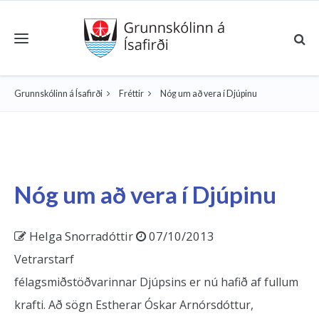
Toggle navigation
Grunnskólinn á Ísafirði
Fréttir
Nóg um að vera í Djúpinu
Nóg um að vera í Djúpinu
Helga Snorradóttir
07/10/2013
Vetrarstarf
félagsmiðstöðvarinnar Djúpsins er nú hafið af fullum
krafti. Að sögn Estherar Óskar Arnórsdóttur,