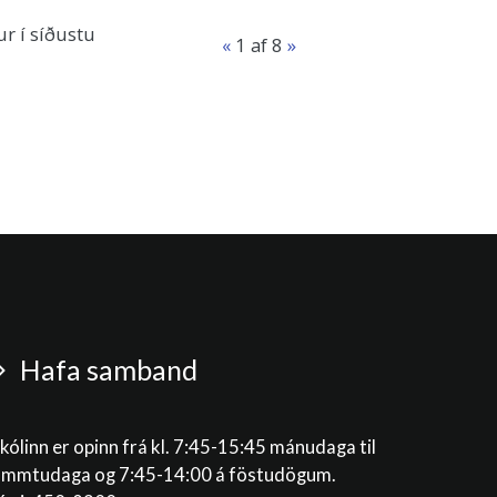
r í síðustu
«
1
af 8
»
Hafa samband
kólinn er opinn frá kl. 7:45-15:45 mánudaga til
immtudaga og 7:45-14:00 á föstudögum.