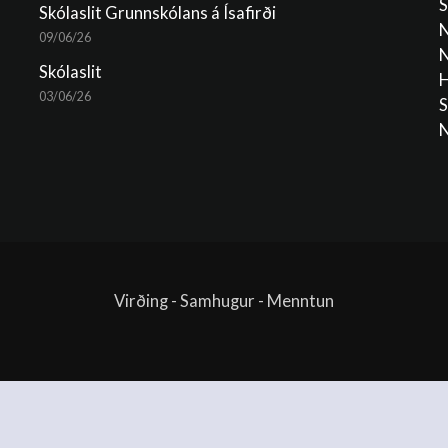
S
Skólaslit Grunnskólans á Ísafirði
N
09/06/26
N
Skólaslit
H
03/06/26
S
N
Virðing - Samhugur - Menntun