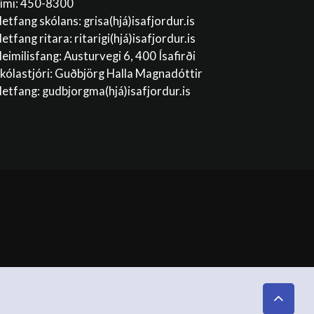
ími: 450-8300
etfang skólans:
grisa(hjá)isafjordur.is
etfang ritara:
ritarigi(hjá)isafjordur.is
eimilisfang: Austurvegi 6, 400 Ísafirði
kólastjóri: Guðbjörg Halla Magnadóttir
etfang:
gudbjorgma(hjá)isafjordur.is