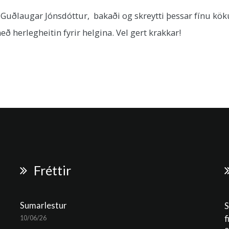
 Guðlaugar Jónsdóttur, bakaði og skreytti þessar fínu köku
ð herlegheitin fyrir helgina. Vel gert krakkar!
Fréttir
Sumarlestur
S
f
10/06/26