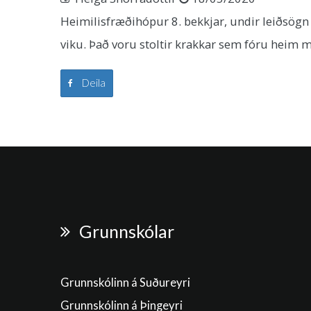
Heimilisfræðihópur 8. bekkjar, undir leiðsögn
viku. Það voru stoltir krakkar sem fóru heim me
Deila
Grunnskólar
Grunnskólinn á Suðureyri
Grunnskólinn á Þingeyri