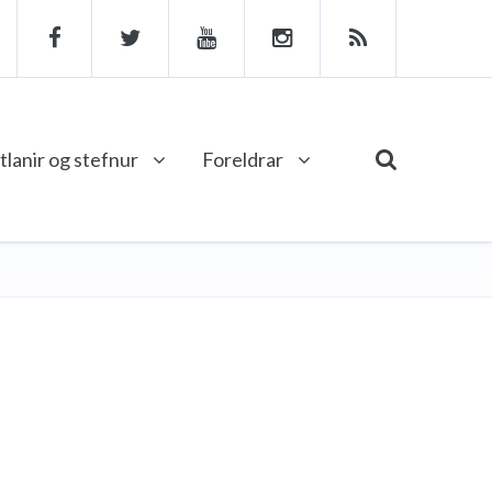
tlanir og stefnur
Foreldrar