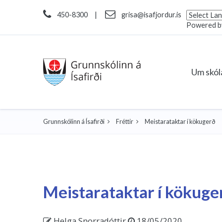
450-8300
|
grisa@isafjordur.is
Powered 
Um skó
Grunnskólinn á Ísafirði
Fréttir
Meistarataktar í kökugerð
Meistarataktar í kökuge
Helga Snorradóttir
18/05/2020