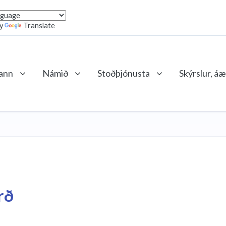
by
Translate
lann
Námið
Stoðþjónusta
Skýrslur, áæ
rð