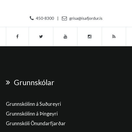
450-8300
|
grisa@isafjordur.is
Grunnskólar
Grunnskólinn á Suðureyri
Grunnskólinn á Þingeyri
Grunnskóli Önundarfjarðar