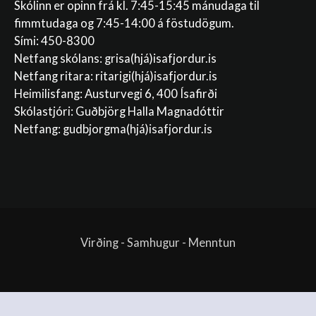
Skólinn er opinn frá kl. 7:45-15:45 mánudaga til
fimmtudaga og 7:45-14:00 á föstudögum.
Sími: 450-8300
Netfang skólans:
grisa(hjá)isafjordur.is
Netfang ritara:
ritarigi(hjá)isafjordur.is
Heimilisfang: Austurvegi 6, 400 Ísafirði
Skólastjóri: Guðbjörg Halla Magnadóttir
Netfang:
gudbjorgma(hjá)isafjordur.is
Virðing - Samhugur - Menntun