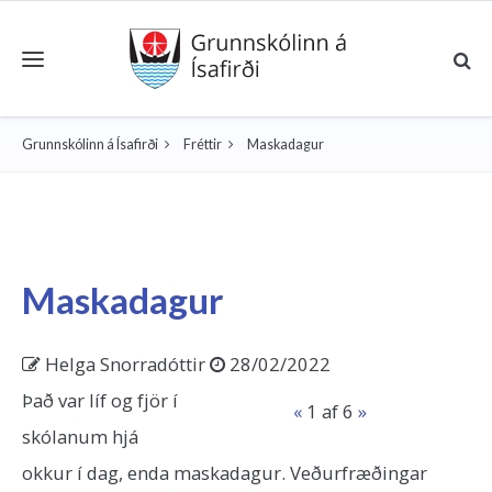
Toggle navigation
Grunnskólinn á Ísafirði
Fréttir
Maskadagur
Maskadagur
Helga Snorradóttir
28/02/2022
Það var líf og fjör í
«
1
af 6
»
skólanum hjá
okkur í dag, enda maskadagur. Veðurfræðingar