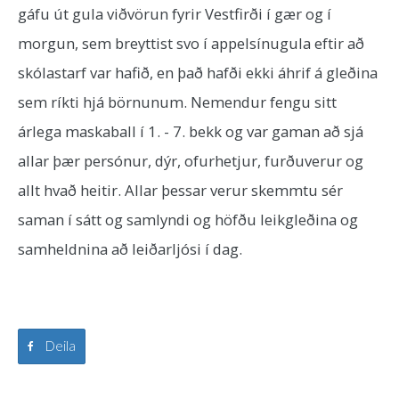
gáfu út gula viðvörun fyrir Vestfirði í gær og í
morgun, sem breyttist svo í appelsínugula eftir að
skólastarf var hafið, en það hafði ekki áhrif á gleðina
sem ríkti hjá börnunum. Nemendur fengu sitt
árlega maskaball í 1. - 7. bekk og var gaman að sjá
allar þær persónur, dýr, ofurhetjur, furðuverur og
allt hvað heitir. Allar þessar verur skemmtu sér
saman í sátt og samlyndi og höfðu leikgleðina og
samheldnina að leiðarljósi í dag.
Deila