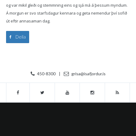
og var mikil gleði og stemmning eins og sjá má á þessum myndum.
Á morgun er svo starfsdagur kennara og geta nemendur því sofið
út eftir annasaman dag.
Deila
450-8300
|
grisa@isafjordur.is