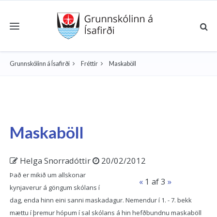
Toggle navigation
Grunnskólinn á Ísafirði
Fréttir
Maskaböll
Maskaböll
Helga Snorradóttir
20/02/2012
Það er mikið um allskonar
«
1
af 3
»
kynjaverur á göngum skólans í
dag, enda hinn eini sanni maskadagur. Nemendur í 1. - 7. bekk
mættu í þremur hópum í sal skólans á hin hefðbundnu maskaböll