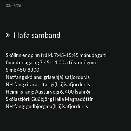
03/06/26
Hafa samband
Skólinn er opinn frá kl. 7:45-15:45 mánudaga til
fimmtudaga og 7:45-14:00 á föstudögum.
Sími: 450-8300
Netfang skólans:
grisa(hjá)isafjordur.is
Netfang ritara:
ritarigi(hjá)isafjordur.is
Heimilisfang: Austurvegi 6, 400 Ísafirði
Skólastjóri: Guðbjörg Halla Magnadóttir
Netfang:
gudbjorgma(hjá)isafjordur.is