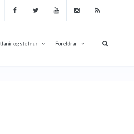
tlanir og stefnur
Foreldrar