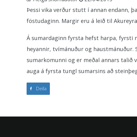
Þessi vika verður stutt í annan endann, 
föstudaginn. Margir eru á leið til Akurey
Á
sumardaginn fyrsta hefst harpa, fyrsti
heyannir, tvímánuður og haustmánuður. Sum
sumarkomunni og er meðal annars talið v
auga á fyrsta tungl sumarsins að steinþeg
Deila