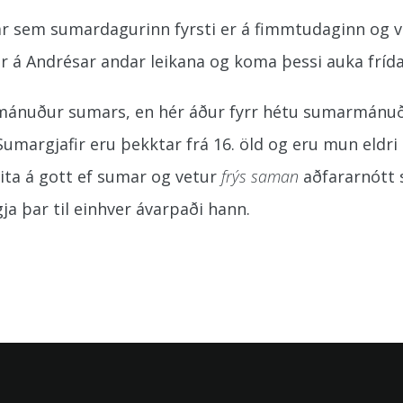
þar sem sumardagurinn fyrsti er á fimmtudaginn og v
rar á Andrésar andar leikana og koma þessi auka fríd
 mánuður sumars, en hér áður fyrr hétu sumarmánuði
argjafir eru þekktar frá 16. öld og eru mun eldri e
ita á gott ef sumar og vetur
frýs saman
aðfararnótt 
ja þar til einhver ávarpaði hann.