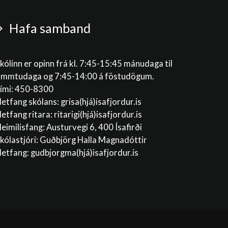
Hafa samband
kólinn er opinn frá kl. 7:45-15:45 mánudaga til
immtudaga og 7:45-14:00 á föstudögum.
ími: 450-8300
etfang skólans:
grisa(hjá)isafjordur.is
etfang ritara:
ritarigi(hjá)isafjordur.is
eimilisfang: Austurvegi 6, 400 Ísafirði
kólastjóri: Guðbjörg Halla Magnadóttir
etfang:
gudbjorgma(hjá)isafjordur.is