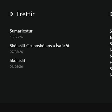
Fréttir
Sumarlestur
S
f
10/06/26
S
Skólaslit Grunnskólans á Ísafirði
N
09/06/26
N
Skólaslit
H
03/06/26
S
N