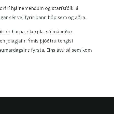
orfrí hjá nemendum og starfsfólki á
agar sér vel fyrir þann hóp sem og aðra.
rnir harpa, skerpla, sólmánuður,
n jólagjafir. Ýmis þjóðtrú tengist
sumardagsins fyrsta. Eins átti sá sem kom