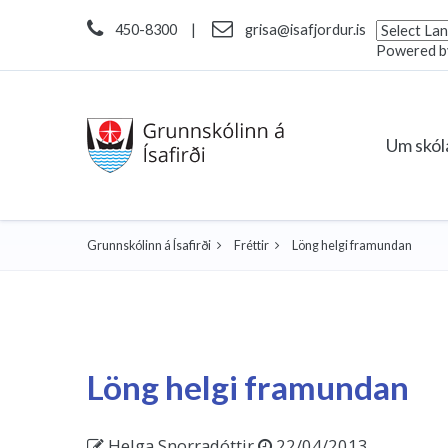
450-8300
|
grisa@isafjordur.is
Powered 
Um skó
Grunnskólinn á Ísafirði
Fréttir
Löng helgi framundan
Löng helgi framundan
Helga Snorradóttir
22/04/2013