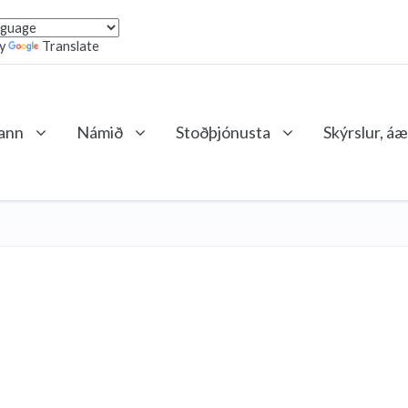
by
Translate
lann
Námið
Stoðþjónusta
Skýrslur, áæ