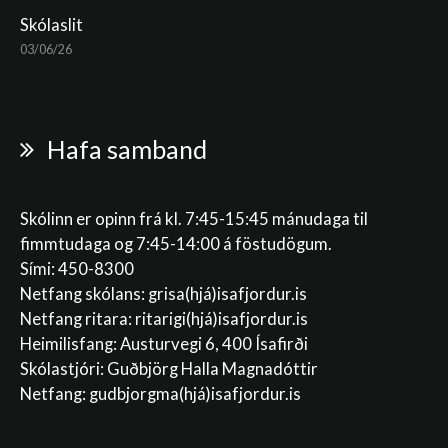
Skólaslit
03/06/26
Hafa samband
Skólinn er opinn frá kl. 7:45-15:45 mánudaga til
fimmtudaga og 7:45-14:00 á föstudögum.
Sími: 450-8300
Netfang skólans:
grisa(hjá)isafjordur.is
Netfang ritara:
ritarigi(hjá)isafjordur.is
Heimilisfang: Austurvegi 6, 400 Ísafirði
Skólastjóri: Guðbjörg Halla Magnadóttir
Netfang:
gudbjorgma(hjá)isafjordur.is