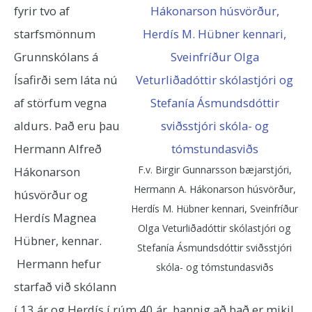
fyrir tvo af
starfsmönnum
Grunnskólans á
Ísafirði sem láta nú
af störfum vegna
aldurs. Það eru þau
Hermann Alfreð
F.v. Birgir Gunnarsson bæjarstjóri,
Hákonarson
Hermann A. Hákonarson húsvörður,
húsvörður og
Herdís M. Hübner kennari, Sveinfríður
Herdís Magnea
Olga Veturliðadóttir skólastjóri og
Hübner, kennar.
Stefanía Ásmundsdóttir sviðsstjóri
Hermann hefur
skóla- og tómstundasviðs
starfað við skólann
í 13 ár og Herdís í rúm 40 ár, þannig að það er mikil