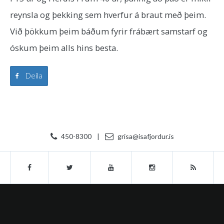
reynsla og þekking sem hverfur á braut með þeim.
Við þökkum þeim báðum fyrir frábært samstarf og
óskum þeim alls hins besta.
Deila
450-8300
|
grisa@isafjordur.is