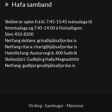
Hafa samband
Skólinn er opinn frá kl. 7:45-15:45 mánudaga til
fimmtudaga og 7:45-14:00 á föstudögum.
Sími: 450-8300
Netfang skólans:
grisa(hjá)isafjordur.is
Netfang ritara:
ritarigi(hjá)isafjordur.is
Heimilisfang: Austurvegi 6, 400 Ísafirði
Skólastjóri: Guðbjörg Halla Magnadóttir
Netfang:
gudbjorgma(hjá)isafjordur.is
Virðing - Samhugur - Menntun