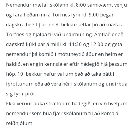
Nemendur mæta í skólann kl. 8:00 samkvæmt venju
og fara héðan inn á Torfnes fyrir kl. 9:00 þegar
dagskrá hefst þar, en 8. bekkur ætlar þó að mæta á
Torfnes og hjálpa til við undirbúning. Áætlað er að
dagskrá ljúki þar á milli kl. 11:30 og 12:00 og geta
nemendur þá komið í mötuneytið áður en heim er
haldið, en engin kennsla er eftir hádegið hjá þessum
hóp. 10. bekkur hefur val um það að taka þátt í
íþróttunum eða að vera hér í skólanum og undirbúa
sig fyrir próf.
Ekki verður auka strætó um hádegið, en við hvetjum
nemendur sem búa fjær skólanum til að koma á
reiðhjólum.