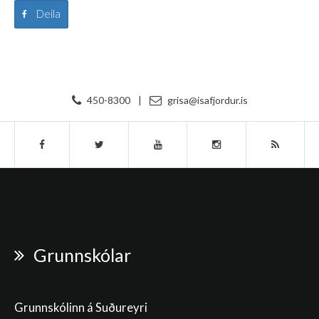
Deila
450-8300
|
grisa@isafjordur.is
Grunnskólar
Grunnskólinn á Suðureyri