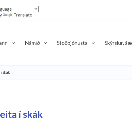
by
Translate
lann
Námið
Stoðþjónusta
Skýrslur, áæ
í skák
ita í skák