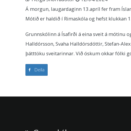
Á morgun, laugardaginn 13.apríl fer fram Ísla
Mótið er haldið í Rimaskóla og hefst klukkan 13
Grunnskólinn á Ísafirði á eina sveit á mótinu 
Halldórsson, Svaha Halldórsdóttir, Stefan-Alex
þátttöku sveitarinnar. Við óskum okkar fólki g
Deila