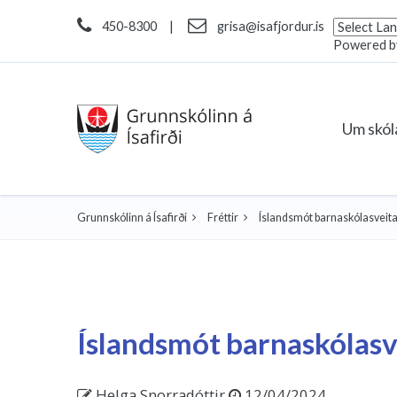
450-8300
|
grisa@isafjordur.is
Powered 
Um skó
Grunnskólinn á Ísafirði
Fréttir
Íslandsmót barnaskólasveita 
Íslandsmót barnaskólasve
Helga Snorradóttir
12/04/2024