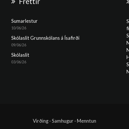
Fréttir
Sumarlestur
S
f
10/06/26
S
Skólaslit Grunnskólans á Ísafirði
N
09/06/26
N
Skólaslit
H
03/06/26
S
N
Virðing - Samhugur - Menntun