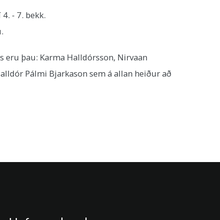
. - 7. bekk.
.
ans eru þau: Karma Halldórsson, Nirvaan
Halldór Pálmi Bjarkason sem á allan heiður að