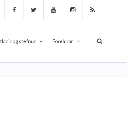
tlanir og stefnur
Foreldrar