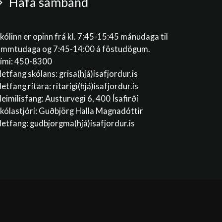
Hafa samband
kólinn er opinn frá kl. 7:45-15:45 mánudaga til
immtudaga og 7:45-14:00 á föstudögum.
ími: 450-8300
etfang skólans:
grisa(hjá)isafjordur.is
etfang ritara:
ritarigi(hjá)isafjordur.is
eimilisfang: Austurvegi 6, 400 Ísafirði
kólastjóri: Guðbjörg Halla Magnadóttir
etfang:
gudbjorgma(hjá)isafjordur.is