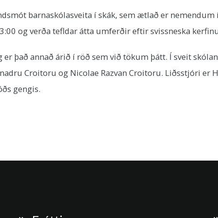
ndsmót barnaskólasveita í skák, sem ætlað er nemendum í 4
:00 og verða tefldar átta umferðir eftir svissneska kerfinu
og er það annað árið í röð sem við tökum þátt. Í sveit skól
nadru Croitoru og Nicolae Razvan Croitoru. Liðsstjóri er 
óðs gengis.