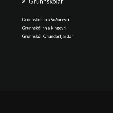
Grunnskólar
Grunnskólinn á Suðureyri
Grunnskólinn á Þingeyri
Grunnskóli Önundarfjarðar