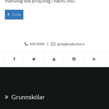
mánudag eða þriðjudag í næstu viku.
Deila
450-8300
|
grisa@isafjordur.is
Grunnskólar