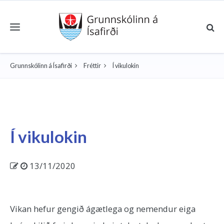
Toggle navigation
Grunnskólinn á Ísafirði
Fréttir
Í vikulokin
Í vikulokin
13/11/2020
Vikan hefur gengið ágætlega og nemendur eiga