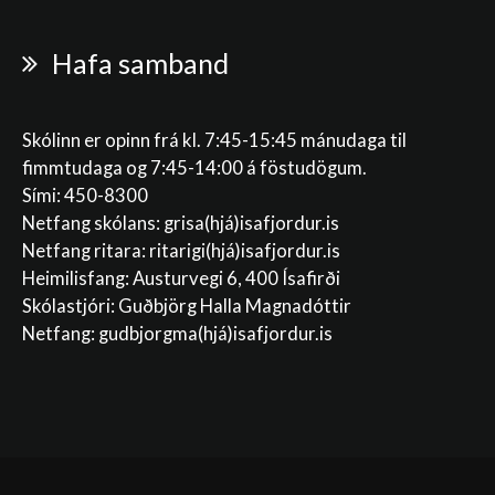
Hafa samband
Skólinn er opinn frá kl. 7:45-15:45 mánudaga til
fimmtudaga og 7:45-14:00 á föstudögum.
Sími: 450-8300
Netfang skólans:
grisa(hjá)isafjordur.is
Netfang ritara:
ritarigi(hjá)isafjordur.is
Heimilisfang: Austurvegi 6, 400 Ísafirði
Skólastjóri: Guðbjörg Halla Magnadóttir
Netfang:
gudbjorgma(hjá)isafjordur.is