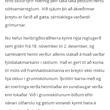
hrós skilið fyrir hvernig þeir taka taka þessum hertu
sóttvarnarreglum. Við sjáum þó að ákveðinnar
þreytu er farið að gæta, sérstaklega varðandi
grímurnar.
Nú hefur heilbrigðisráðherra kynnt nýja reglugerð
sem gildir frá 18. nóvember til 2. desember, og
samkvæmt henni verður aðeins slakað á hvað varðar
fjöldatakmarkanir í skólum. Það er gert til að koma
til móts við framhaldsskólanna en breytir ekki miklu
hjá okkur í grunnskólunum. Íþróttir barna með og
án snertinga verða heimilaðar en sundlaugar verða
enn lokaðar. Við í grunnskólunum bíðum eftir
nánari útfærslu og getum vonandi kynnt hana á