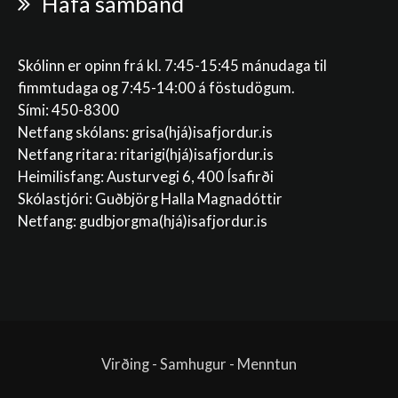
Hafa samband
Skólinn er opinn frá kl. 7:45-15:45 mánudaga til
fimmtudaga og 7:45-14:00 á föstudögum.
Sími: 450-8300
Netfang skólans:
grisa(hjá)isafjordur.is
Netfang ritara:
ritarigi(hjá)isafjordur.is
Heimilisfang: Austurvegi 6, 400 Ísafirði
Skólastjóri: Guðbjörg Halla Magnadóttir
Netfang:
gudbjorgma(hjá)isafjordur.is
Virðing - Samhugur - Menntun