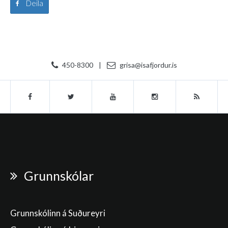
Deila
450-8300
|
grisa@isafjordur.is
Grunnskólar
Grunnskólinn á Suðureyri