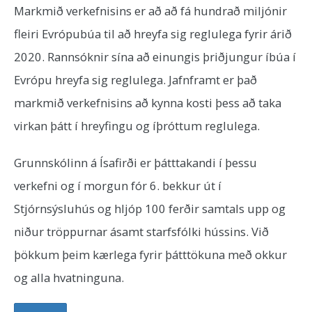
Markmið verkefnisins er að að fá hundrað miljónir
fleiri Evrópubúa til að hreyfa sig reglulega fyrir árið
2020. Rannsóknir sína að einungis þriðjungur íbúa í
Evrópu hreyfa sig reglulega. Jafnframt er það
markmið verkefnisins að kynna kosti þess að taka
virkan þátt í hreyfingu og íþróttum reglulega.
Grunnskólinn á Ísafirði er þátttakandi í þessu
verkefni og í morgun fór 6. bekkur út í
Stjórnsýsluhús og hljóp 100 ferðir samtals upp og
niður tröppurnar ásamt starfsfólki hússins. Við
þökkum þeim kærlega fyrir þátttökuna með okkur
og alla hvatninguna.