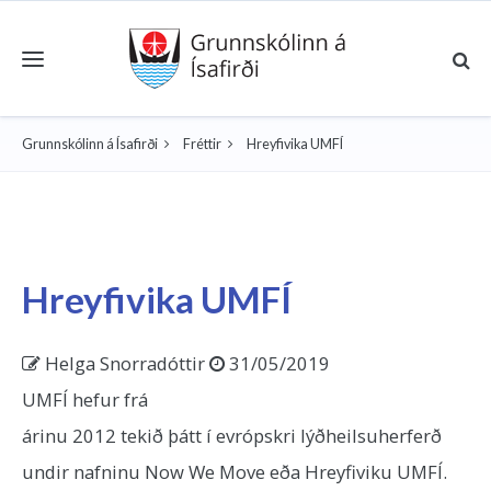
Toggle navigation
Grunnskólinn á Ísafirði
Fréttir
Hreyfivika UMFÍ
Hreyfivika UMFÍ
Helga Snorradóttir
31/05/2019
UMFÍ hefur frá
árinu 2012 tekið þátt í evrópskri lýðheilsuherferð
undir nafninu Now We Move eða Hreyfiviku UMFÍ.