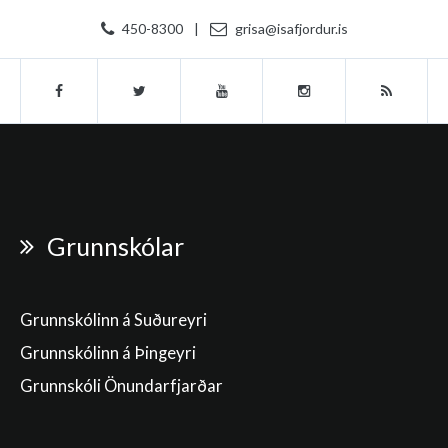
450-8300
|
grisa@isafjordur.is
Grunnskólar
Grunnskólinn á Suðureyri
Grunnskólinn á Þingeyri
Grunnskóli Önundarfjarðar