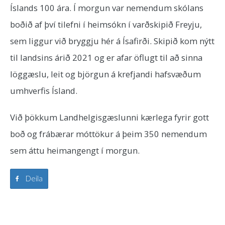
Íslands 100 ára. Í morgun var nemendum skólans
boðið af því tilefni í heimsókn í varðskipið Freyju,
sem liggur við bryggju hér á Ísafirði. Skipið kom nýtt
til landsins árið 2021 og er afar öflugt til að sinna
löggæslu, leit og björgun á krefjandi hafsvæðum
umhverfis Ísland.
Við þökkum Landhelgisgæslunni kærlega fyrir gott
boð og frábærar móttökur á þeim 350 nemendum
sem áttu heimangengt í morgun.
Deila