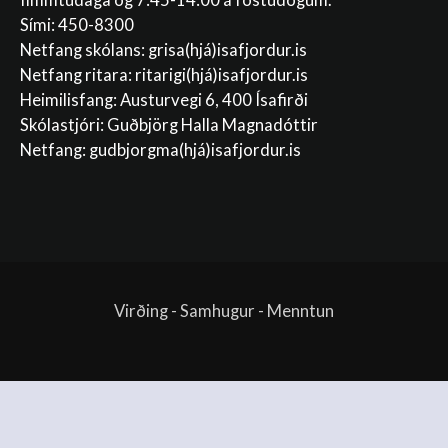
fimmtudaga og 7:45-14:00 á föstudögum.
Sími: 450-8300
Netfang skólans:
grisa(hjá)isafjordur.is
Netfang ritara:
ritarigi(hjá)isafjordur.is
Heimilisfang: Austurvegi 6, 400 Ísafirði
Skólastjóri: Guðbjörg Halla Magnadóttir
Netfang:
gudbjorgma(hjá)isafjordur.is
Virðing - Samhugur - Menntun