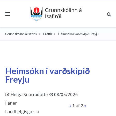
Toggle navigation
Grunnskólinn á Ísafirði
Fréttir
Heimsókn í varðskipið Freyju
Heimsókn í varðskipið
Freyju
Helga Snorradóttir
08/05/2026
Í ár er
«
1
af 2
»
Landhelgisgæsla