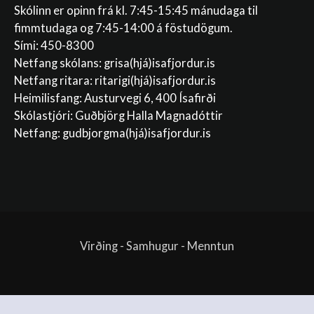
Skólinn er opinn frá kl. 7:45-15:45 mánudaga til
fimmtudaga og 7:45-14:00 á föstudögum.
Sími: 450-8300
Netfang skólans:
grisa(hjá)isafjordur.is
Netfang ritara:
ritarigi(hjá)isafjordur.is
Heimilisfang: Austurvegi 6, 400 Ísafirði
Skólastjóri: Guðbjörg Halla Magnadóttir
Netfang:
gudbjorgma(hjá)isafjordur.is
Virðing - Samhugur - Menntun