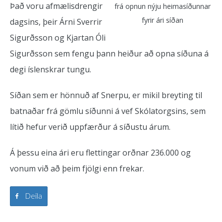
Það voru afmælisdrengir
frá opnun nýju heimasíðunnar
fyrir ári síðan
dagsins, þeir Árni Sverrir
Sigurðsson og Kjartan Óli
Sigurðsson sem fengu þann heiður að opna síðuna á
degi íslenskrar tungu.
Síðan sem er hönnuð af Snerpu, er mikil breyting til
batnaðar frá gömlu síðunni á vef Skólatorgsins, sem
lítið hefur verið uppfærður á síðustu árum.
Á þessu eina ári eru flettingar orðnar 236.000 og
vonum við að þeim fjölgi enn frekar.
Deila