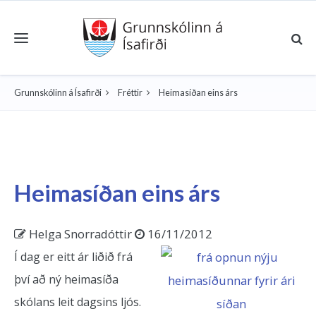
Toggle navigation
Grunnskólinn á Ísafirði
Fréttir
Heimasíðan eins árs
Heimasíðan eins árs
Helga Snorradóttir
16/11/2012
Í dag er eitt ár liðið frá
því að ný heimasíða
skólans leit dagsins ljós.