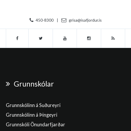
450-8300
|
grisa@isafjordur.is
Grunnskólar
Grunnskólinn á Suðureyri
Grunnskólinn á Þingeyri
Grunnskóli Önundarfjarðar