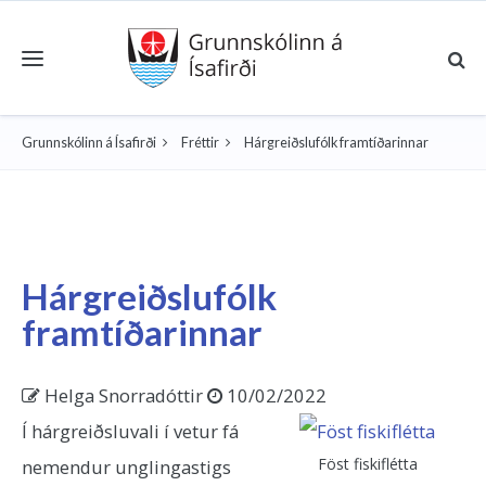
Toggle navigation
Grunnskólinn á Ísafirði
Fréttir
Hárgreiðslufólk framtíðarinnar
Hárgreiðslufólk
framtíðarinnar
Helga Snorradóttir
10/02/2022
Í hárgreiðsluvali í vetur fá
Föst fiskiflétta
nemendur unglingastigs