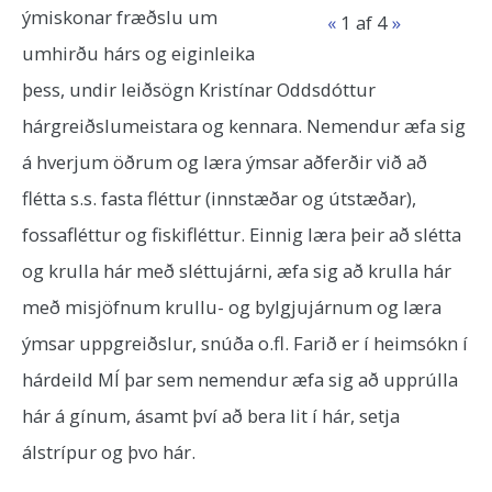
ýmiskonar fræðslu um
«
1
af 4
»
umhirðu hárs og eiginleika
þess, undir leiðsögn Kristínar Oddsdóttur
hárgreiðslumeistara og kennara. Nemendur æfa sig
á hverjum öðrum og læra ýmsar aðferðir við að
flétta s.s. fasta fléttur (innstæðar og útstæðar),
fossafléttur og fiskifléttur. Einnig læra þeir að slétta
og krulla hár með sléttujárni, æfa sig að krulla hár
með misjöfnum krullu- og bylgjujárnum og læra
ýmsar uppgreiðslur, snúða o.fl. Farið er í heimsókn í
hárdeild MÍ þar sem nemendur æfa sig að upprúlla
hár á gínum, ásamt því að bera lit í hár, setja
álstrípur og þvo hár.