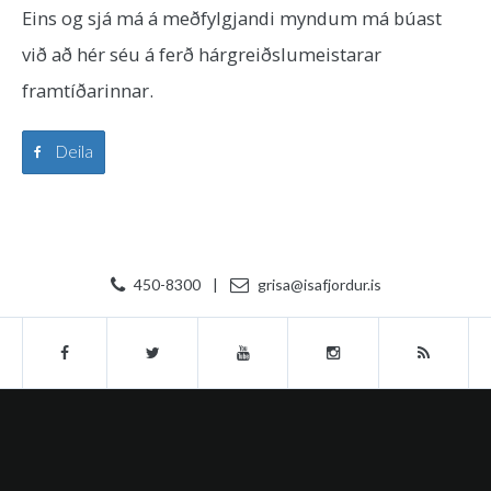
Eins og sjá má á meðfylgjandi myndum má búast
við að hér séu á ferð hárgreiðslumeistarar
framtíðarinnar.
Deila
450-8300
|
grisa@isafjordur.is