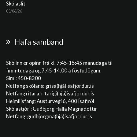
Skólaslit
03/06/26
Hafa samband
Skólinn er opinn frá kl. 7:45-15:45 mánudaga til
fimmtudaga og 7:45-14:00 á föstudögum.
Sími: 450-8300
Netfang skólans:
grisa(hjá)isafjordur.is
Netfang ritara:
ritarigi(hjá)isafjordur.is
Heimilisfang: Austurvegi 6, 400 Ísafirði
Skólastjóri: Guðbjörg Halla Magnadóttir
Netfang:
gudbjorgma(hjá)isafjordur.is