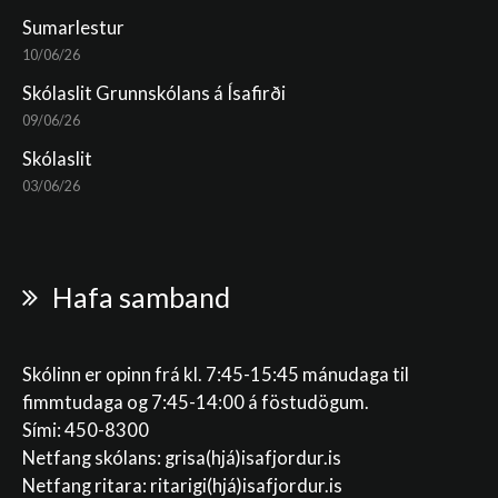
Sumarlestur
10/06/26
Skólaslit Grunnskólans á Ísafirði
09/06/26
Skólaslit
03/06/26
Hafa samband
Skólinn er opinn frá kl. 7:45-15:45 mánudaga til
fimmtudaga og 7:45-14:00 á föstudögum.
Sími: 450-8300
Netfang skólans:
grisa(hjá)isafjordur.is
Netfang ritara:
ritarigi(hjá)isafjordur.is