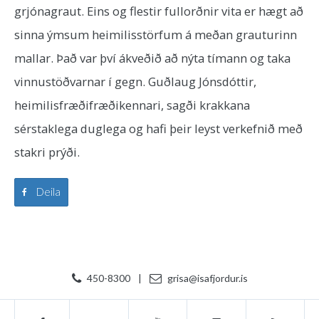
grjónagraut. Eins og flestir fullorðnir vita er hægt að
sinna ýmsum heimilisstörfum á meðan grauturinn
mallar. Það var því ákveðið að nýta tímann og taka
vinnustöðvarnar í gegn. Guðlaug Jónsdóttir,
heimilisfræðifræðikennari, sagði krakkana
sérstaklega duglega og hafi þeir leyst verkefnið með
stakri prýði.
Deila
450-8300
|
grisa@isafjordur.is