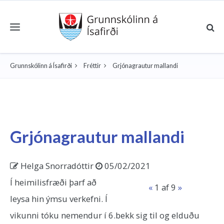
Toggle navigation
Grunnskólinn á Ísafirði
Fréttir
Grjónagrautur mallandi
Grjónagrautur mallandi
Helga Snorradóttir
05/02/2021
Í heimilisfræði þarf að
«
1
af 9
»
leysa hin ýmsu verkefni. Í
vikunni tóku nemendur í 6.bekk sig til og elduðu