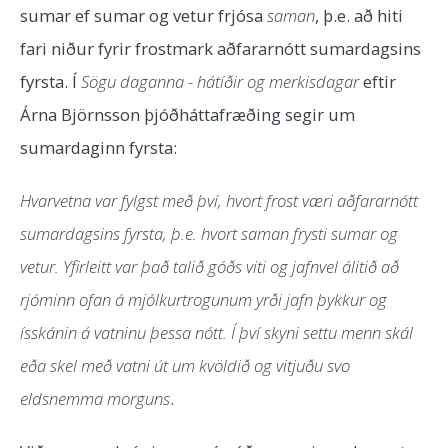
sumar ef sumar og vetur frjósa
saman
, þ.e. að hiti
fari niður fyrir frostmark aðfararnótt sumardagsins
fyrsta. Í
Sögu daganna - hátíðir og merkisdagar
eftir
Árna Björnsson þjóðháttafræðing segir um
sumardaginn fyrsta:
Hvarvetna var fylgst með því, hvort frost væri aðfararnótt
sumardagsins fyrsta, þ.e. hvort saman frysti sumar og
vetur. Yfirleitt var það talið góðs viti og jafnvel álitið að
rjóminn ofan á mjólkurtrogunum yrði jafn þykkur og
ísskánin á vatninu þessa nótt. Í því skyni settu menn skál
eða skel með vatni út um kvöldið og vitjuðu svo
eldsnemma morguns
.