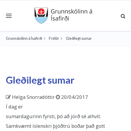
Toggle navigation
Grunnskólinn á Ísafirði
Fréttir
Gleðilegt sumar
Gleðilegt sumar
Helga Snorradóttir
20/04/2017
Í dag er
sumardagurinn fyrsti, þó að jörð sé alhvít.
Samkvæmt íslenskri þjóðtrú boðar það gott