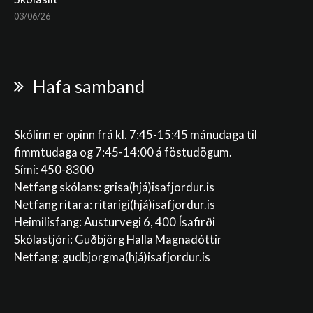
03/06/26
Hafa samband
Skólinn er opinn frá kl. 7:45-15:45 mánudaga til
fimmtudaga og 7:45-14:00 á föstudögum.
Sími: 450-8300
Netfang skólans:
grisa(hjá)isafjordur.is
Netfang ritara:
ritarigi(hjá)isafjordur.is
Heimilisfang: Austurvegi 6, 400 Ísafirði
Skólastjóri: Guðbjörg Halla Magnadóttir
Netfang:
gudbjorgma(hjá)isafjordur.is