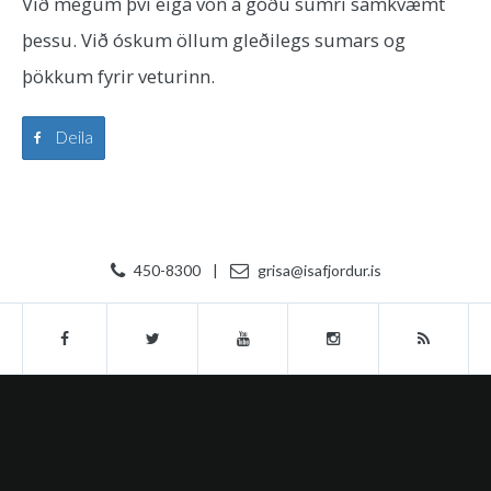
Við megum því eiga von á góðu sumri samkvæmt
þessu. Við óskum öllum gleðilegs sumars og
þökkum fyrir veturinn.
Deila
450-8300
|
grisa@isafjordur.is