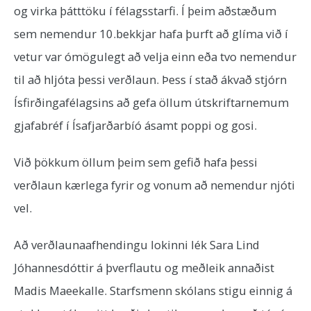
og virka þátttöku í félagsstarfi. Í þeim aðstæðum
sem nemendur 10.bekkjar hafa þurft að glíma við í
vetur var ómögulegt að velja einn eða tvo nemendur
til að hljóta þessi verðlaun. Þess í stað ákvað stjórn
Ísfirðingafélagsins að gefa öllum útskriftarnemum
gjafabréf í Ísafjarðarbíó ásamt poppi og gosi.
Við þökkum öllum þeim sem gefið hafa þessi
verðlaun kærlega fyrir og vonum að nemendur njóti
vel.
Að verðlaunaafhendingu lokinni lék Sara Lind
Jóhannesdóttir á þverflautu og meðleik annaðist
Madis Maeekalle. Starfsmenn skólans stigu einnig á