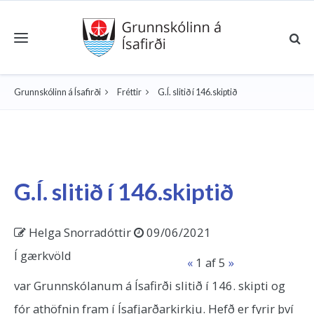
Toggle navigation
Grunnskólinn á Ísafirði
Fréttir
G.Í. slitið í 146.skiptið
G.Í. slitið í 146.skiptið
Helga Snorradóttir
09/06/2021
Í gærkvöld
«
1
af 5
»
var Grunnskólanum á Ísafirði slitið í 146. skipti og
fór athöfnin fram í Ísafjarðarkirkju. Hefð er fyrir því