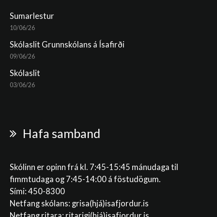
Sumarlestur
10/06/26
Skólaslit Grunnskólans á Ísafirði
09/06/26
Skólaslit
03/06/26
Hafa samband
Skólinn er opinn frá kl. 7:45-15:45 mánudaga til
fimmtudaga og 7:45-14:00 á föstudögum.
Sími: 450-8300
Netfang skólans:
grisa(hjá)isafjordur.is
Netfang ritara:
ritarigi(hjá)isafjordur.is