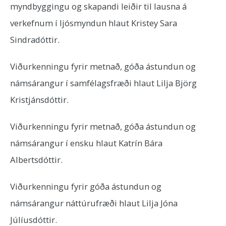
myndbyggingu og skapandi leiðir til lausna á
verkefnum í ljósmyndun hlaut Kristey Sara
Sindradóttir.
Viðurkenningu fyrir metnað, góða ástundun og
námsárangur í samfélagsfræði hlaut Lilja Björg
Kristjánsdóttir.
Viðurkenningu fyrir metnað, góða ástundun og
námsárangur í ensku hlaut Katrín Bára
Albertsdóttir.
Viðurkenningu fyrir góða ástundun og
námsárangur náttúrufræði hlaut Lilja Jóna
Júlíusdóttir.