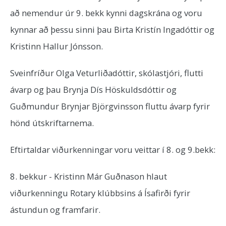
að nemendur úr 9. bekk kynni dagskrána og voru
kynnar að þessu sinni þau Birta Kristín Ingadóttir og
Kristinn Hallur Jónsson.
Sveinfríður Olga Veturliðadóttir, skólastjóri, flutti
ávarp og þau Brynja Dís Höskuldsdóttir og
Guðmundur Brynjar Björgvinsson fluttu ávarp fyrir
hönd útskriftarnema.
Eftirtaldar viðurkenningar voru veittar í 8. og 9.bekk:
8. bekkur - Kristinn Már Guðnason hlaut
viðurkenningu Rotary klúbbsins á Ísafirði fyrir
ástundun og framfarir.