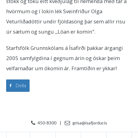
stokk og tóku eitt kveðjulag til nemenda með tár á
hvörmum og í lokin lék Sveinfríður Olga
Veturliðadóttir undir fjöldasöng þar sem allir risu
úr sætum og sungu ,,Lóan er komin".
Starfsfólk Grunnskólans á Ísafirði þakkar árgangi
2005 samfylgdina í gegnum árin og óskar þeim
velfarnaðar um ókomin ár. Framtíðin er ykkar!
Deila
450-8300
|
grisa@isafjordur.is