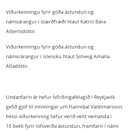
Viðurkenningu fyrir góða ástundun og
námsárangur í stærðfræði hlaut Katrín Bára
Albertsdóttir.
Viðurkenningu fyrir góða ástundun og
námsrárangur í íslensku hlaut Solveig Amalía
Atladóttir.
Undanfarin ár hefur Ísfirðingafélagið í Reykjavík
gefið gjöf til minningar um Hannibal Valdimarsson.
Þessi viðurkenning hefur verið veitt nemanda í
10.bekk fyrir lofsverða ástundun, framfarir í námi