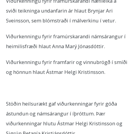
Viðurkenningu fyrir framúrskarandi hæfileika á
sviði teikninga undanfarin ár hlaut Brynjar Ari
Sveinsson, sem blómstraði í málverkinu í vetur.
Viðurkenningu fyrir framúrskarandi námsárangur í
heimilisfræði hlaut Anna Marý Jónasdóttir.
Viðurkenningu fyrir framfarir og vinnubrögð í smíði
og hönnun hlaut Ástmar Helgi Kristinsson.
Stöðin heilsurækt gaf viðurkenningar fyrir góða
ástundun og námsárangur í íþróttum. Þær
viðurkenningar hlutu Ástmar Helgi Kristinsson og
Sigrún Betanía Kristjánsdóttir.