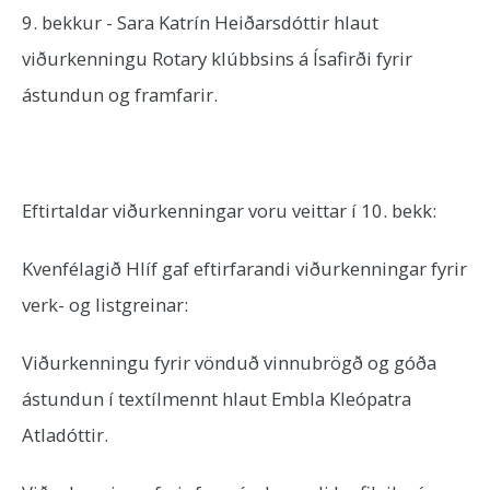
9. bekkur - Sara Katrín Heiðarsdóttir hlaut
viðurkenningu Rotary klúbbsins á Ísafirði fyrir
ástundun og framfarir.
Eftirtaldar viðurkenningar voru veittar í 10. bekk:
Kvenfélagið Hlíf gaf eftirfarandi viðurkenningar fyrir
verk- og listgreinar:
Viðurkenningu fyrir vönduð vinnubrögð og góða
ástundun í textílmennt hlaut Embla Kleópatra
Atladóttir.