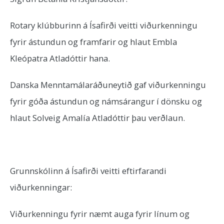
Rotary klúbburinn á Ísafirði veitti viðurkenningu
fyrir ástundun og framfarir og hlaut Embla
Kleópatra Atladóttir hana.
Danska Menntamálaráðuneytið gaf viðurkenningu
fyrir góða ástundun og námsárangur í dönsku og
hlaut Solveig Amalía Atladóttir þau verðlaun.
Grunnskólinn á Ísafirði veitti eftirfarandi
viðurkenningar:
Viðurkenningu fyrir næmt auga fyrir línum og