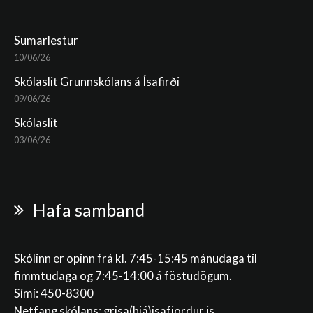
Sumarlestur
10/06/26
Skólaslit Grunnskólans á Ísafirði
09/06/26
Skólaslit
03/06/26
Hafa samband
Skólinn er opinn frá kl. 7:45-15:45 mánudaga til
fimmtudaga og 7:45-14:00 á föstudögum.
Sími: 450-8300
Netfang skólans:
grisa(hjá)isafjordur.is