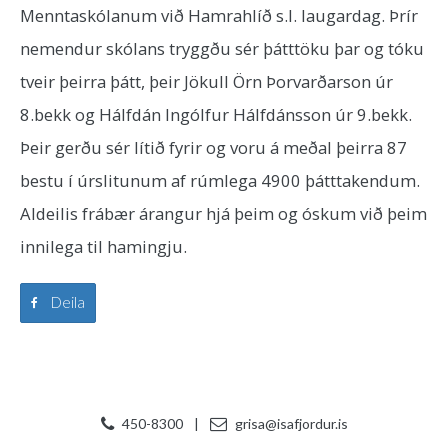
Menntaskólanum við Hamrahlíð s.l. laugardag. Þrír
nemendur skólans tryggðu sér þátttöku þar og tóku
tveir þeirra þátt, þeir Jökull Örn Þorvarðarson úr
8.bekk og Hálfdán Ingólfur Hálfdánsson úr 9.bekk.
Þeir gerðu sér lítið fyrir og voru á meðal þeirra 87
bestu í úrslitunum af rúmlega 4900 þátttakendum.
Aldeilis frábær árangur hjá þeim og óskum við þeim
innilega til hamingju.
Deila
450-8300
|
grisa@isafjordur.is