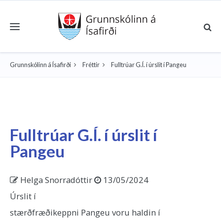
Toggle navigation
Grunnskólinn á Ísafirði
Fréttir
Fulltrúar G.Í. í úrslit í Pangeu
Fulltrúar G.Í. í úrslit í
Pangeu
Helga Snorradóttir
13/05/2024
Úrslit í
stærðfræðikeppni Pangeu voru haldin í