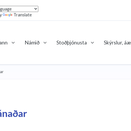
by
Translate
lann
Námið
Stoðþjónusta
Skýrslur, áæ
ar
ánaðar