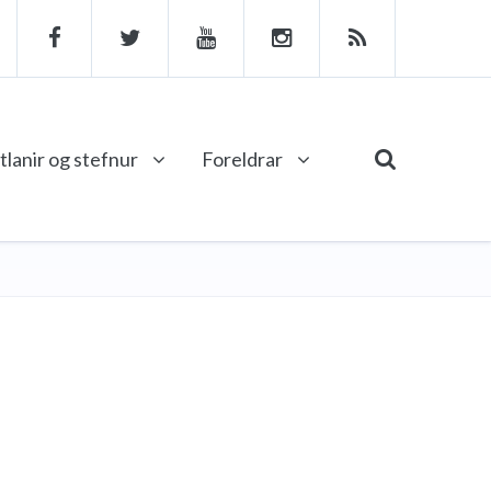
tlanir og stefnur
Foreldrar