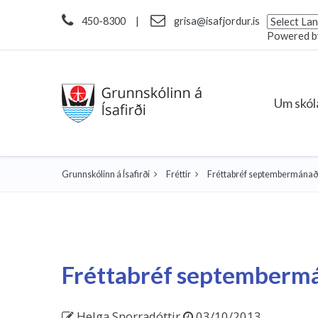
450-8300
|
grisa@isafjordur.is
Powered 
Um skó
Grunnskólinn á Ísafirði
Fréttir
Fréttabréf septembermánað
Fréttabréf septemberm
Helga Snorradóttir
03/10/2013