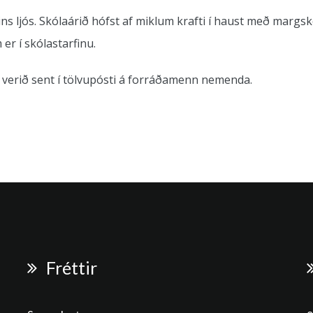
gsins ljós. Skólaárið hófst af miklum krafti í haust með mar
er í skólastarfinu.
 verið sent í tölvupósti á forráðamenn nemenda.
Fréttir