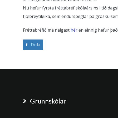
Nú hefur fyrsta fréttabréf skólaársins litið da
fjölbreytileika, sem endurspeglar þá grósku sem 
Fréttabréfið má nálgast
hér
en einnig hefur það
Deila
Grunnskólar