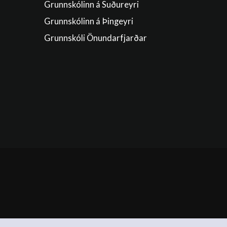
Grunnskólinn á Suðureyri
Grunnskólinn á Þingeyri
Grunnskóli Önundarfjarðar