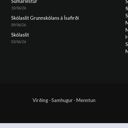
Sumarlestur
S
f
10/06/26
S
Skólaslit Grunnskólans á Ísafirði
N
09/06/26
N
Skólaslit
H
03/06/26
S
N
Virðing - Samhugur - Menntun