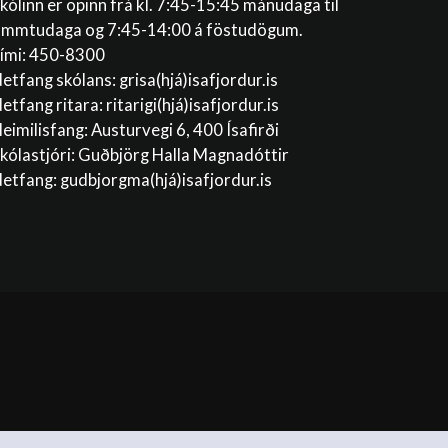
kólinn er opinn frá kl. 7:45-15:45 mánudaga til
immtudaga og 7:45-14:00 á föstudögum.
ími: 450-8300
etfang skólans:
grisa(hjá)isafjordur.is
etfang ritara:
ritarigi(hjá)isafjordur.is
eimilisfang: Austurvegi 6, 400 Ísafirði
kólastjóri: Guðbjörg Halla Magnadóttir
etfang:
gudbjorgma(hjá)isafjordur.is