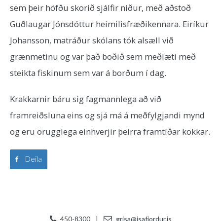
sem þeir höfðu skorið sjálfir niður, með aðstoð
Guðlaugar Jónsdóttur heimilisfræðikennara. Eiríkur
Johansson, matráður skólans tók alsæll við
grænmetinu og var það boðið sem meðlæti með
steikta fiskinum sem var á borðum í dag.
Krakkarnir báru sig fagmannlega að við
framreiðsluna eins og sjá má á meðfylgjandi mynd
og eru örugglega einhverjir þeirra framtíðar kokkar.
Deila
450-8300
|
grisa@isafjordur.is