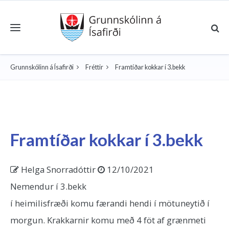
Toggle navigation
Grunnskólinn á Ísafirði
Fréttir
Framtíðar kokkar í 3.bekk
Framtíðar kokkar í 3.bekk
Helga Snorradóttir
12/10/2021
Nemendur í 3.bekk
í heimilisfræði komu færandi hendi í mötuneytið í
morgun. Krakkarnir komu með 4 föt af grænmeti