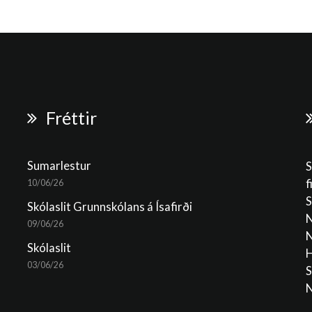
Fréttir
Sumarlestur
S
f
10/06/26
S
Skólaslit Grunnskólans á Ísafirði
N
09/06/26
N
Skólaslit
H
03/06/26
S
N