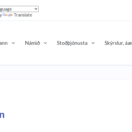
by
Translate
lann
Námið
Stoðþjónusta
Skýrslur, áæ
kn