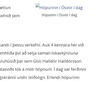
áætlun
Hópurinn í Ósvör í dag
rkefnið sem
akandi í þessu verkefni. Auk 4 kennara hér við
amhliða því að setja saman lokaskýrsluna
sluhúsið þar sem Gísli Halldór Halldórsson
ndasviðs tók á móti hópnum. Í dag var ferðinni
gskránni undir leiðsögn. Erlendi hópurinn