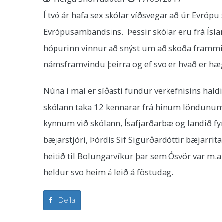
Í tvö ár hafa sex skólar víðsvegar að úr Evr
Evrópusambandsins. Þessir skólar eru frá Íslan
hópurinn vinnur að snýst um að skoða frammi
námsframvindu þeirra og ef svo er hvað er hægt
Núna í maí er síðasti fundur verkefnisins haldi
skólann taka 12 kennarar frá hinum löndunum 
kynnum við skólann, Ísafjarðarbæ og landið fy
bæjarstjóri, Þórdís Sif Sigurðardóttir bæjarri
heitið til Bolungarvíkur þar sem Ósvör var m.
heldur svo heim á leið á föstudag.
Deila