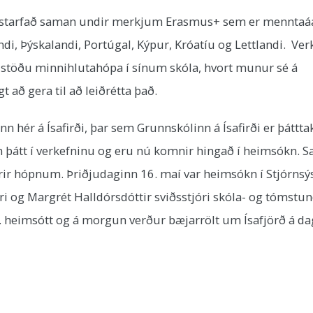
ópu starfað saman undir merkjum Erasmus+ sem er mennta
di, Þýskalandi, Portúgal, Kýpur, Króatíu og Lettlandi. Ve
stöðu minnihlutahópa í sínum skóla, hvort munur sé á
 að gera til að leiðrétta það.
nn hér á Ísafirði, þar sem Grunnskólinn á Ísafirði er þáttt
þátt í verkefninu og eru nú komnir hingað í heimsókn. S
rir hópnum. Þriðjudaginn 16. maí var heimsókn í Stjórnsý
tari og Margrét Halldórsdóttir sviðsstjóri skóla- og tómstu
a. heimsótt og á morgun verður bæjarrölt um Ísafjörð á da