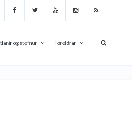
tlanir og stefnur
Foreldrar