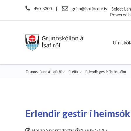
450-8300
|
grisa@isafjordur.is
Powered 
Um skó
Grunnskólinn á Ísafirði
Fréttir
Erlendir gestir í heimsókn
Erlendir gestir í heimsó
Helga Snorradóttir
17/05/2017