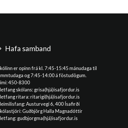
Hafa samband
kólinn er opinn frá kl. 7:45-15:45 mánudaga til
immtudaga og 7:45-14:00 á föstudögum.
ími: 450-8300
etfang skólans:
grisa(hjá)isafjordur.is
etfang ritara:
ritarigi(hjá)isafjordur.is
eimilisfang: Austurvegi 6, 400 Ísafirði
kólastjóri: Guðbjörg Halla Magnadóttir
etfang:
gudbjorgma(hjá)isafjordur.is