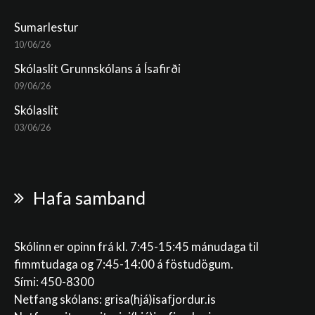
Sumarlestur
10/06/26
Skólaslit Grunnskólans á Ísafirði
09/06/26
Skólaslit
03/06/26
Hafa samband
Skólinn er opinn frá kl. 7:45-15:45 mánudaga til
fimmtudaga og 7:45-14:00 á föstudögum.
Sími: 450-8300
Netfang skólans:
grisa(hjá)isafjordur.is