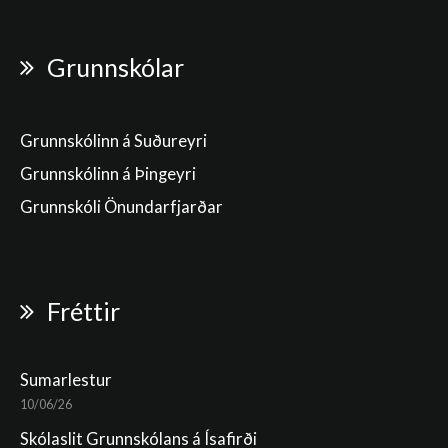
Grunnskólar
Grunnskólinn á Suðureyri
Grunnskólinn á Þingeyri
Grunnskóli Önundarfjarðar
Fréttir
Sumarlestur
10/06/26
Skólaslit Grunnskólans á Ísafirði