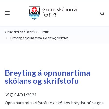
Toggle navigation
Grunnskólinn á Ísafirði
Fréttir
Breyting á opnunartíma skólans og skrifstofu
Breyting á opnunartíma
skólans og skrifstofu
04/01/2021
Opnunartími skrifstofu og skólans breytist nú vegna