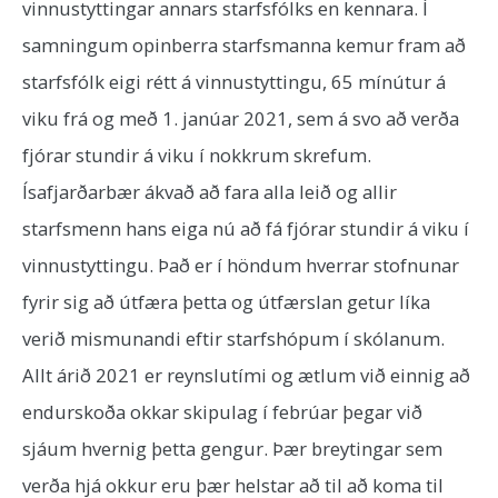
vinnustyttingar annars starfsfólks en kennara. Í
samningum opinberra starfsmanna kemur fram að
starfsfólk eigi rétt á vinnustyttingu, 65 mínútur á
viku frá og með 1. janúar 2021, sem á svo að verða
fjórar stundir á viku í nokkrum skrefum.
Ísafjarðarbær ákvað að fara alla leið og allir
starfsmenn hans eiga nú að fá fjórar stundir á viku í
vinnustyttingu. Það er í höndum hverrar stofnunar
fyrir sig að útfæra þetta og útfærslan getur líka
verið mismunandi eftir starfshópum í skólanum.
Allt árið 2021 er reynslutími og ætlum við einnig að
endurskoða okkar skipulag í febrúar þegar við
sjáum hvernig þetta gengur. Þær breytingar sem
verða hjá okkur eru þær helstar að til að koma til