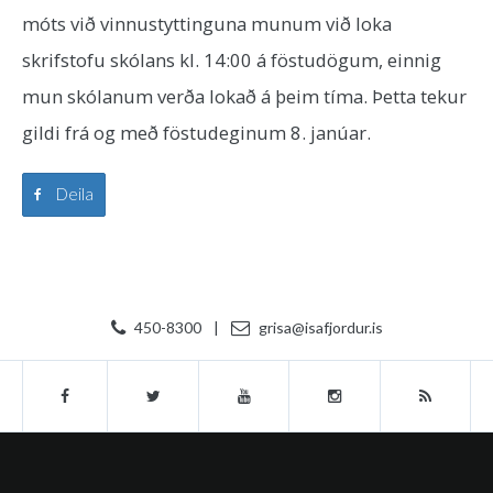
móts við vinnustyttinguna munum við loka
skrifstofu skólans kl. 14:00 á föstudögum, einnig
mun skólanum verða lokað á þeim tíma. Þetta tekur
gildi frá og með föstudeginum 8. janúar.
Deila
450-8300
|
grisa@isafjordur.is