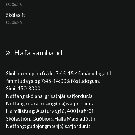
09/06/26
Skólaslit
03/06/26
Hafa samband
Skólinn er opinn frá kl. 7:45-15:45 mánudaga til
fimmtudaga og 7:45-14:00 á föstudögum.
Sími: 450-8300
Netfang skólans:
grisa(hjá)isafjordur.is
Netfang ritara:
ritarigi(hjá)isafjordur.is
Heimilisfang: Austurvegi 6, 400 Ísafirði
Skólastjóri: Guðbjörg Halla Magnadóttir
Netfang:
gudbjorgma(hjá)isafjordur.is