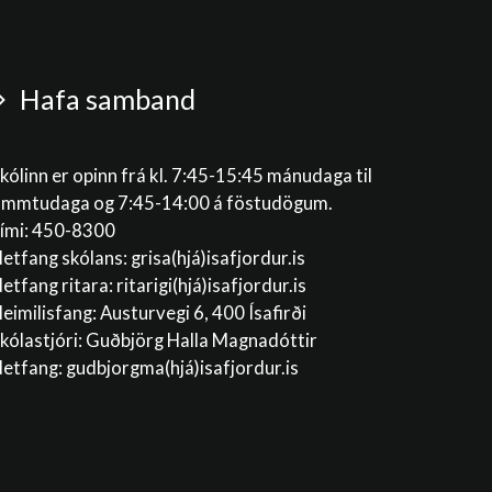
Hafa samband
kólinn er opinn frá kl. 7:45-15:45 mánudaga til
immtudaga og 7:45-14:00 á föstudögum.
ími: 450-8300
etfang skólans:
grisa(hjá)isafjordur.is
etfang ritara:
ritarigi(hjá)isafjordur.is
eimilisfang: Austurvegi 6, 400 Ísafirði
kólastjóri: Guðbjörg Halla Magnadóttir
etfang:
gudbjorgma(hjá)isafjordur.is