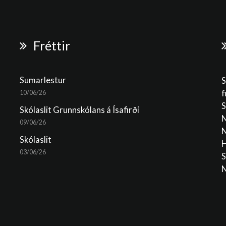
Fréttir
Sumarlestur
S
f
10/06/26
S
Skólaslit Grunnskólans á Ísafirði
N
09/06/26
N
Skólaslit
H
03/06/26
S
N