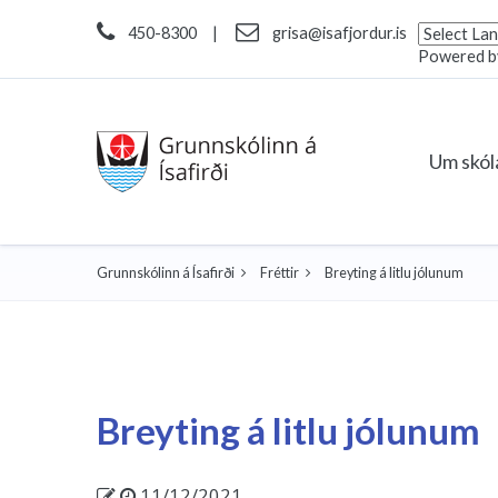
450-8300
|
grisa@isafjordur.is
Powered 
Um skó
Grunnskólinn á Ísafirði
Fréttir
Breyting á litlu jólunum
Breyting á litlu jólunum
11/12/2021