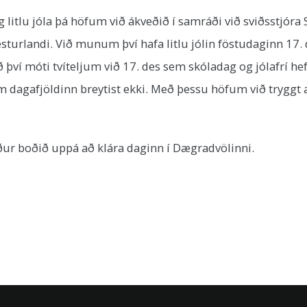
itlu jóla þá höfum við ákveðið í samráði við sviðsstjóra
landi. Við munum því hafa litlu jólin föstudaginn 17. d
því móti tvíteljum við 17. des sem skóladag og jólafrí hef
em dagafjöldinn breytist ekki. Með þessu höfum við tryggt
ur boðið uppá að klára daginn í Dægradvölinni.