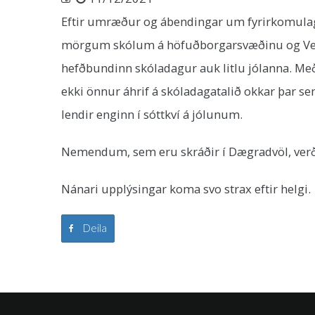
Eftir umræður og ábendingar um fyrirkomulag l
mörgum skólum á höfuðborgarsvæðinu og Vestur
hefðbundinn skóladagur auk litlu jólanna. Með 
ekki önnur áhrif á skóladagatalið okkar þar s
lendir enginn í sóttkví á jólunum.
Nemendum, sem eru skráðir í Dægradvöl, verð
Nánari upplýsingar koma svo strax eftir helgi.
Deila