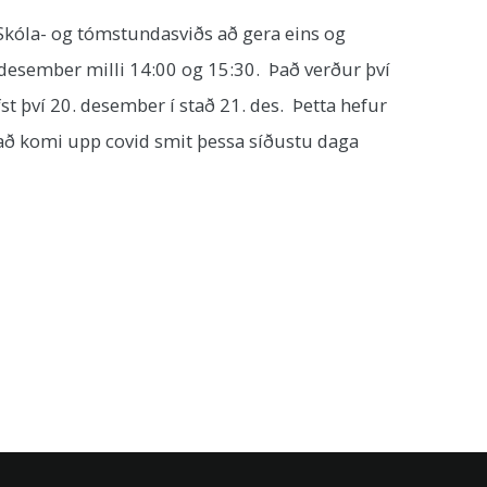
 Skóla- og tómstundasviðs að gera eins og
esember milli 14:00 og 15:30. Það verður því
st því 20. desember í stað 21. des. Þetta hefur
 að komi upp covid smit þessa síðustu daga