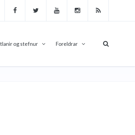
tlanir og stefnur
Foreldrar