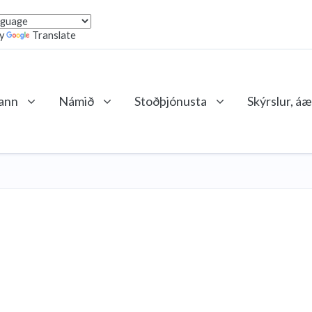
by
Translate
lann
Námið
Stoðþjónusta
Skýrslur, áæ