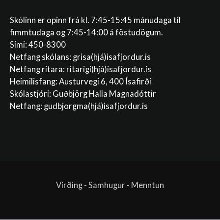
Skólinn er opinn frá kl. 7:45-15:45 mánudaga til
fimmtudaga og 7:45-14:00 á föstudögum.
Sími: 450-8300
Netfang skólans:
grisa(hjá)isafjordur.is
Netfang ritara:
ritarigi(hjá)isafjordur.is
Heimilisfang: Austurvegi 6, 400 Ísafirði
Skólastjóri: Guðbjörg Halla Magnadóttir
Netfang:
gudbjorgma(hjá)isafjordur.is
Virðing - Samhugur - Menntun