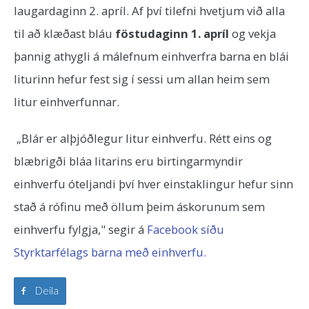
laugardaginn 2. apríl. Af því tilefni hvetjum við alla
til að klæðast bláu
föstudaginn 1. apríl
og vekja
þannig athygli á málefnum einhverfra barna en blái
liturinn hefur fest sig í sessi um allan heim sem
litur einhverfunnar.
„Blár er alþjóðlegur litur einhverfu. Rétt eins og
blæbrigði bláa litarins eru birtingarmyndir
einhverfu óteljandi því hver einstaklingur hefur sinn
stað á rófinu með öllum þeim áskorunum sem
einhverfu fylgja," segir á
Facebook síðu
Styrktarfélags barna með einhverfu.
Deila