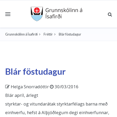
Toggle navigation
Grunnskólinn á Ísafirði
Fréttir
Blár föstudagur
Blár föstudagur
Helga Snorradóttir
30/03/2016
Blár apríl, árlegt
styrktar- og vitundarátak styrktarfélags barna með
einhverfu, hefst á Alþjóðlegum degi einhverfunnar,