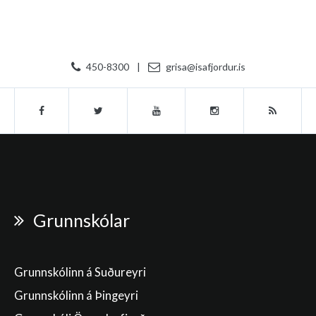
450-8300
|
grisa@isafjordur.is
Grunnskólar
Grunnskólinn á Suðureyri
Grunnskólinn á Þingeyri